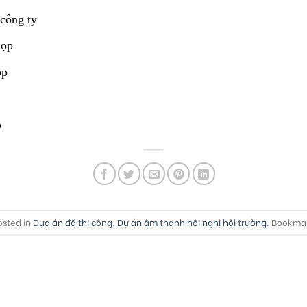
công ty
họp
ọp
p
osted in
Dựa án đã thi công
,
Dự án âm thanh hội nghị hội trường
. Bookma