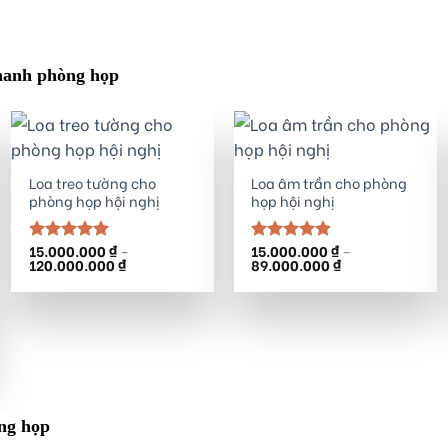
thanh phòng họp
Loa treo tường cho
Loa âm trần cho phòng
phòng họp hội nghị
họp hội nghị
15.000.000
₫
–
15.000.000
₫
–
Được xếp
Được xếp
Khoảng
Khoảng
120.000.000
₫
89.000.000
₫
hạng
5.00
hạng
5.00
giá:
giá:
5 sao
5 sao
từ
từ
15.000.000 ₫
15.000.000 ₫
đến
đến
120.000.000 ₫
89.000.000 ₫
ng họp