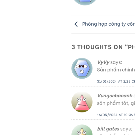
Phòng họp công ty cô
3 THOUGHTS ON “
P
VyVy
says:
Sản phẩm chính h
31/01/2024 AT 2:28 C
Vungocbaoanh
sản phẩm tốt, gi
16/05/2024 AT 10:36
bill gates
says: