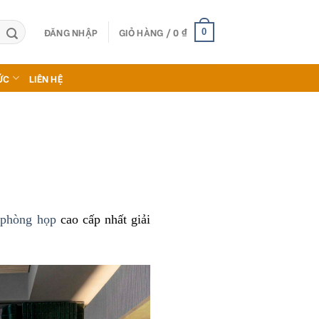
ĐĂNG NHẬP
GIỎ HÀNG /
0
₫
0
ỨC
LIÊN HỆ
 phòng họp
cao cấp nhất giải