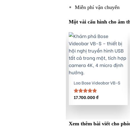
Miễn phí vận chuyển
Một vài cấu hình cho âm 
Loa Bose DM5C cho hội
Loa Bose Videobar VB-S
nghị phòng họp
17.700.000
₫
Được xếp
30.000.000
₫
–
hạng
5.00
Được xếp
Khoảng
150.000.000
₫
5 sao
hạng
5.00
giá:
5 sao
từ
30.000.000 ₫
đến
Xem thêm bài viết cho phò
150.000.000 ₫