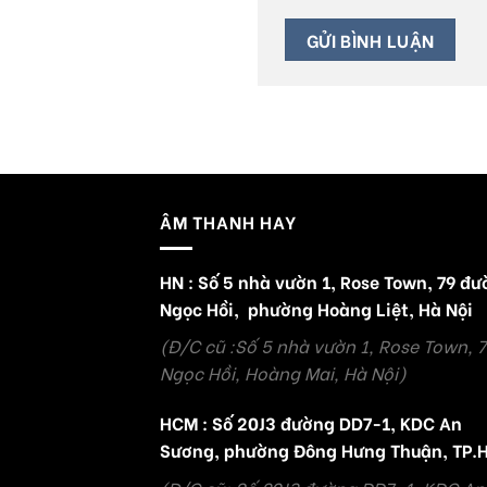
ÂM THANH HAY
HN : Số 5 nhà vườn 1, Rose Town, 79 đ
Ngọc Hồi, phường Hoàng Liệt, Hà Nội
(Đ/C cũ :Số 5 nhà vườn 1, Rose Town, 
Ngọc Hồi, Hoàng Mai, Hà Nội)
HCM : Số 20J3 đường DD7-1, KDC An
Sương, phường Đông Hưng Thuận, TP.