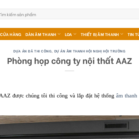
m
ếm:
CỬA HÀNG
DÀN ÂM THANH
LOA
THIẾT BỊ ÂM THANH
TIN T
DỰA ÁN ĐÃ THI CÔNG
,
DỰ ÁN ÂM THANH HỘI NGHỊ HỘI TRƯỜNG
Phòng họp công ty nội thất AAZ
 AAZ được chúng tôi thi công và lắp đặt hệ thống
âm thanh