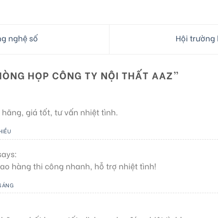
ng nghệ số
Hội trường
HÒNG HỌP CÔNG TY NỘI THẤT AAZ
”
ãng, giá tốt, tư vấn nhiệt tình.
HIỀU
says:
ao hàng thi công nhanh, hỗ trợ nhiệt tình!
 SÁNG