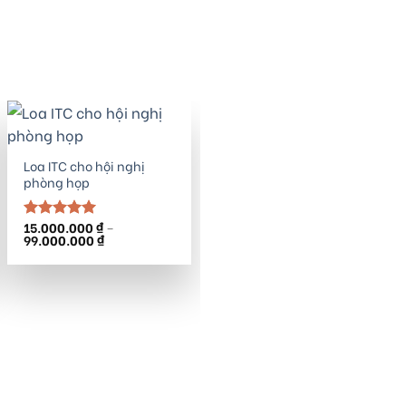
Loa ITC cho hội nghị
phòng họp
15.000.000
₫
–
Được xếp
Khoảng
99.000.000
₫
hạng
5.00
giá:
5 sao
từ
15.000.000 ₫
đến
99.000.000 ₫