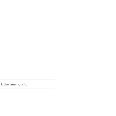
rk the
permalink
.