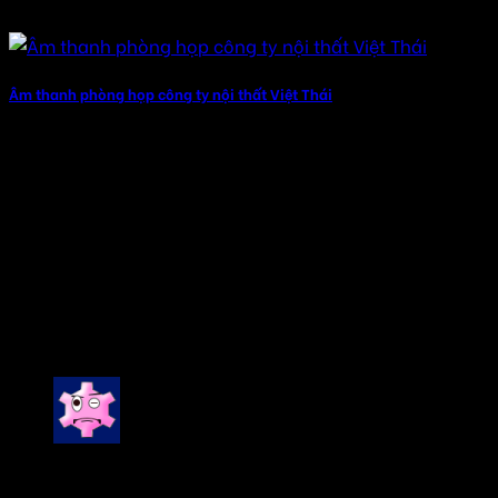
Âm thanh phòng họp công ty nội thất Việt Thái
Click to rate this post!
[Total:
3
Average:
5
]
You have already voted for this article
Combo
combo 1, combo 2
5 đánh giá cho
Loa treo tường cho phòng họp
hội nghị
Được xếp hạng
5
5 sao