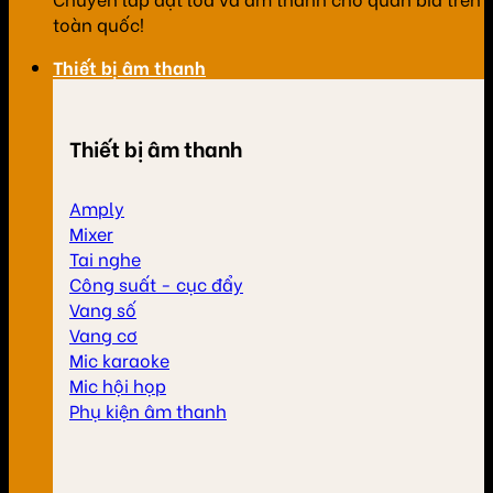
toàn quốc!
Thiết bị âm thanh
Thiết bị âm thanh
Amply
Mixer
Tai nghe
Công suất - cục đẩy
Vang số
Vang cơ
Mic karaoke
Mic hội họp
Phụ kiện âm thanh