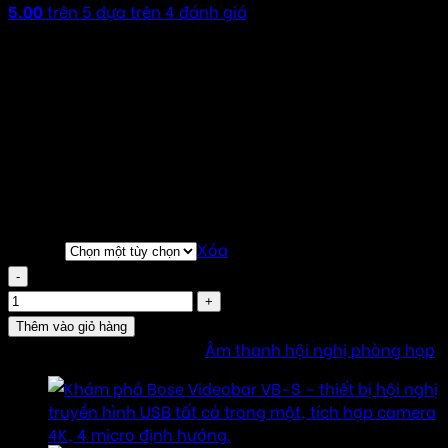
5.00
trên 5 dựa trên
4
đánh giá
15.000.000
₫
–
120.000.000
₫
Khoảng giá: từ
15.000.000 ₫ đến 120.000.000 ₫
Liên hệ nhận báo giá tốt nhất
Tư vấn miễn phí 24/7 ( Dù bạn có lắp hay không)
Sản phẩm chính hãng
Đầy đủ giấy tờ : CO,CQ, VAT….
Bảo hành 2 năm (kể từ ngày bàn giao)
Combo
Xóa
Loa treo tường cho phòng họp hội nghị số lượng
Thêm vào giỏ hàng
SKU:
ATPHL2T
Danh mục:
Âm thanh hội nghị phòng họp