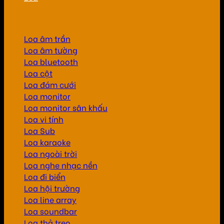
Loa âm trần
Loa âm tường
Loa bluetooth
Loa cột
Loa đám cưới
Loa monitor
Loa monitor sân khấu
Loa vi tính
Loa Sub
Loa karaoke
Loa ngoài trời
Loa nghe nhạc nền
Loa đi biển
Loa hội trường
Loa line array
Loa soundbar
Loa thả treo