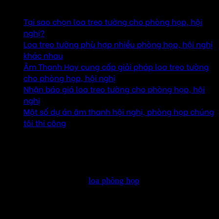
Mục lục
Tại sao chọn loa treo tường cho phòng họp, hội
nghị?
Loa treo tường phù hợp nhiều phòng họp, hội nghị
khác nhau
Âm Thanh Hay cung cấp giải pháp loa treo tường
cho phòng họp, hội nghị
Nhận báo giá loa treo tường cho phòng họp, hội
nghị
Một số dự án âm thanh hội nghị, phòng họp chúng
tôi thi công
Tại sao chọn loa treo tường cho phòng
họp, hội nghị?
Loa treo tường là dòng
loa phòng họp
được thiết kế để gắn
trực tiếp lên tường, giúp tiết kiệm diện tích sàn nhà và giữ
cho không gian phòng họp thông thoáng, gọn gàng. Nhờ
thiết kế này, loa treo tường không gây cản trở tầm nhìn