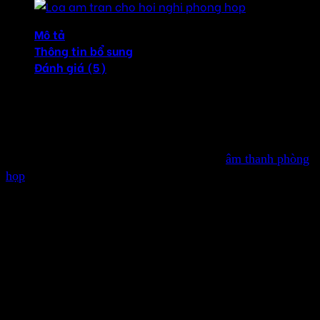
Mô tả
Thông tin bổ sung
Đánh giá (5)
Loa treo tường cho phòng họp hội nghị giải pháp tiện ích
và độ bền cao trong quá trình sử dụng, với chi phí đầu tư
thấp, chất lượng âm thanh chi tiết.
Trong không gian phòng họp và hội nghị,
âm thanh phòng
họp
đóng vai trò rất quan trọng để đảm bảo mọi thông tin
được truyền tải rõ ràng và chính xác. Để đáp ứng nhu cầu
này, loa treo tường là một lựa chọn tuyệt vời, mang đến
chất lượng âm thanh phòng họp tốt, đồng thời giữ được
tính thẩm mỹ và sự gọn gàng cho không gian. Âm Thanh
Hay sẽ giới thiệu những lợi ích của loa treo tường và lý do
tại sao nó là giải pháp âm thanh hoàn hảo cho phòng họp
và hội nghị.