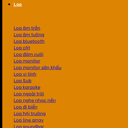
Loa
Loa âm trần
Loa âm tường
Loa bluetooth
Loa cột
Loa đám cưới
Loa monitor
Loa monitor sân khấu
Loa vi tính
Loa Sub
Loa karaoke
Loa ngoài trời
Loa nghe nhạc nền
Loa đi biển
Loa hội trường
Loa line array
Loa soundbar