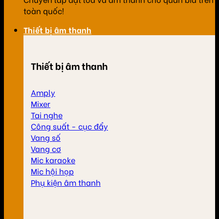
toàn quốc!
Thiết bị âm thanh
Thiết bị âm thanh
Amply
Mixer
Tai nghe
Công suất - cục đẩy
Vang số
Vang cơ
Mic karaoke
Mic hội họp
Phụ kiện âm thanh