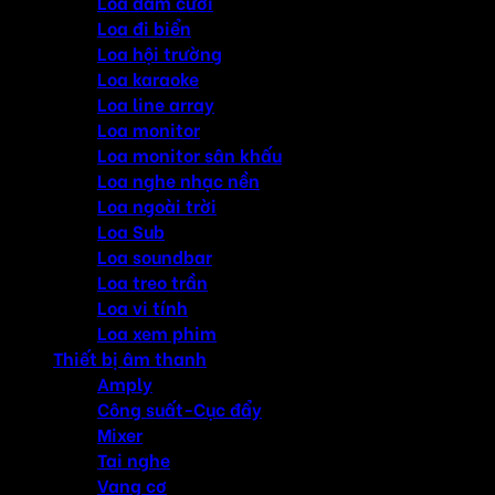
Loa đám cưới
Loa đi biển
Loa hội trường
Loa karaoke
Loa line array
Loa monitor
Loa monitor sân khấu
Loa nghe nhạc nền
Loa ngoài trời
Loa Sub
Loa soundbar
Loa treo trần
Loa vi tính
Loa xem phim
Thiết bị âm thanh
Amply
Công suất-Cục đẩy
Mixer
Tai nghe
Vang cơ