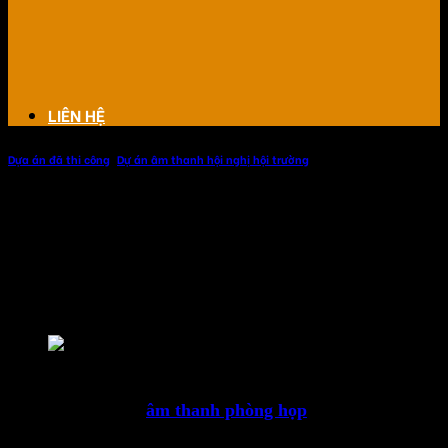
LIÊN HỆ
Dựa án đã thi công
,
Dự án âm thanh hội nghị hội trường
Phòng họp công ty công nghệ số
Phòng họp công ty công nghệ số sử dụng âm thanh hội
họp hội nghị của Bose, mang lại sự lựa chọn thông minh,
âm thanh rõ ràng chi tiết.
Phòng họp công ty công nghệ số
Hình ảnh thiết bị
âm thanh phòng họp
( Click xem ảnh
lớn)