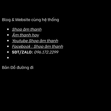
(Đ/C cũ: Số 20J3 đường DD7-1, KDC An Sương, Tân
Hưng Thuận, Quận 12, TP HCM)
Blog & Website cùng hệ thống
Shop âm thanh
Âm thanh hay
Youtube Shop âm thanh
Facebook : Shop âm thanh
SĐT/ZALO:
096.172.2299
Bản Đồ đường đi