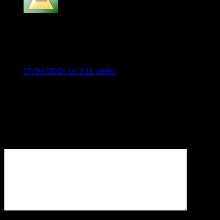
bill gates
says:
sản phẩm chính hãng, chất lượng tốt, dịch vụ chu
đáo nhiệt tình!
17/06/2024 at 3:11 chiều
Để lại một bình luận
Email của bạn sẽ không được hiển thị công khai.
Các
trường bắt buộc được đánh dấu
*
Bình luận
*