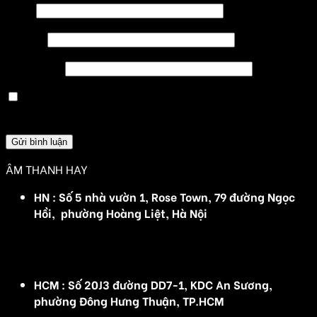
Tên
*
Email
*
Trang web
Lưu tên của tôi, email, và trang web trong trình
duyệt này cho lần bình luận kế tiếp của tôi.
ÂM THANH HAY
HN : Số 5 nhà vườn 1, Rose Town, 79 đường Ngọc
Hồi, phường Hoàng Liệt, Hà Nội
(Đ/C cũ :Số 5 nhà vườn 1, Rose Town, 79 Ngọc Hồi,
Hoàng Mai, Hà Nội)
HCM : Số 20J3 đường DD7-1, KDC An Sương,
phường Đông Hưng Thuận, TP.HCM