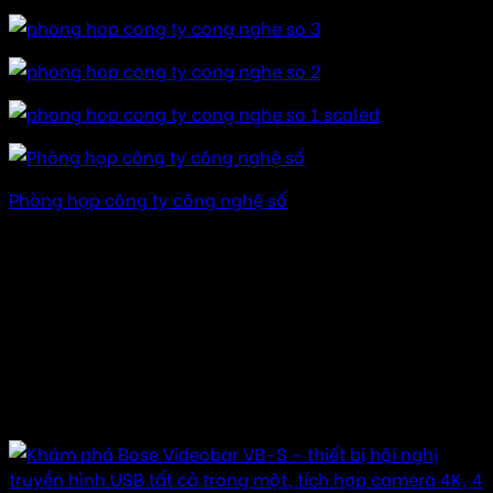
Phòng họp công ty công nghệ số
Hãy liên hệ chúng tôi để được tư vấn :
Báo giá cạnh tranh – Sản phẩm chất lượng -Thi công
hoàn hảo
Âm thanh hay SĐT/Zalo : 094.656.299
Miễn phí vận chuyển
Một vài cấu hình cho âm thanh phòng họp