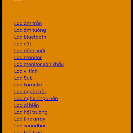
Loa âm trần
Loa âm tường
Loa bluetooth
Loa cột
Loa đám cưới
Loa monitor
Loa monitor sân khấu
Loa vi tính
Loa Sub
Loa karaoke
Loa ngoài trời
Loa nghe nhạc nền
Loa đi biển
Loa hội trường
Loa line array
Loa soundbar
Loa thả treo