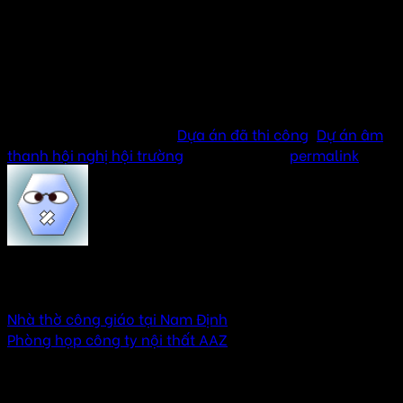
Âm thanh cho phòng họp công ty
Lắp đặt âm thanh phòng họp tại Ba Đình
Lắp đặt âm thanh phòng họp tại Cầu Giấy
Lắp đặt âm thanh phòng họp tại Hoàng Mai
Lắp đặt âm thanh phòng họp tại Long Biên
This entry was posted in
Dựa án đã thi công
,
Dự án âm
thanh hội nghị hội trường
. Bookmark the
permalink
.
VyVy
Nhà thờ công giáo tại Nam Định
Phòng họp công ty nội thất AAZ
3 thoughts on “
Phòng họp công ty công nghệ
số
”