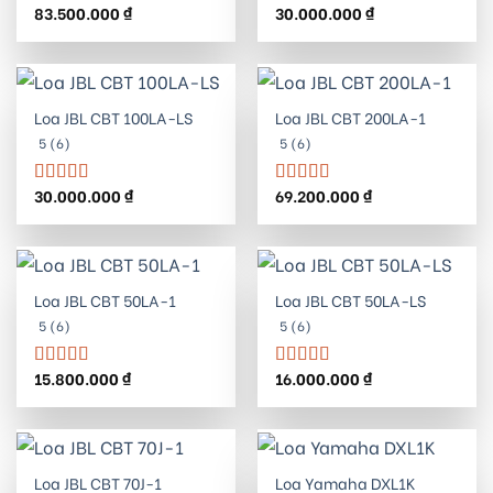
83.500.000
₫
30.000.000
₫
Được xếp
Được xếp
hạng
5.00
5
hạng
5.00
5
sao
sao
Loa JBL CBT 100LA-LS
Loa JBL CBT 200LA-1
5 (6)
5 (6)
30.000.000
₫
69.200.000
₫
Được xếp
Được xếp
hạng
5.00
5
hạng
5.00
5
sao
sao
Loa JBL CBT 50LA-1
Loa JBL CBT 50LA-LS
5 (6)
5 (6)
15.800.000
₫
16.000.000
₫
Được xếp
Được xếp
hạng
5.00
5
hạng
5.00
5
sao
sao
Loa JBL CBT 70J-1
Loa Yamaha DXL1K