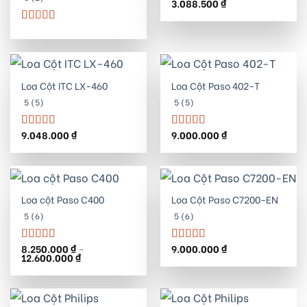
3.088.500
₫
Được xếp
hạng
5.00
5
sao
Được xếp
hạng
5.00
5
sao
Loa Cột ITC LX-460
Loa Cột Paso 402-T
5 (5)
5 (5)
9.048.000
₫
9.000.000
₫
Được xếp
Được xếp
hạng
5.00
5
hạng
5.00
5
sao
sao
Loa cột Paso C400
Loa Cột Paso C7200-EN
5 (6)
5 (6)
8.250.000
₫
–
9.000.000
₫
Được xếp
Được xếp
Khoảng
12.600.000
₫
hạng
5.00
5
hạng
5.00
5
giá:
sao
sao
từ
8.250.000 ₫
đến
12.600.000 ₫