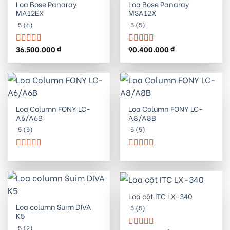
Loa Bose Panaray
Loa Bose Panaray
MA12EX
MSA12X
5 (6)
5 (5)
36.500.000
₫
90.400.000
₫
Được xếp
Được xếp
hạng
5.00
5
hạng
5.00
5
sao
sao
Loa Column FONY LC-
Loa Column FONY LC-
A6/A6B
A8/A8B
5 (5)
5 (5)
Được xếp
Được xếp
hạng
5.00
5
hạng
5.00
5
sao
sao
Loa cột ITC LX-340
Loa column Suim DIVA
5 (5)
K5
5 (2)