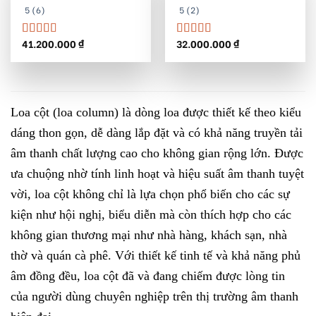
5 (6)
5 (2)
41.200.000
₫
32.000.000
₫
Được xếp
Được xếp
hạng
5.00
5
hạng
5.00
5
sao
sao
Loa cột (loa column) là dòng loa được thiết kế theo kiểu
dáng thon gọn, dễ dàng lắp đặt và có khả năng truyền tải
âm thanh chất lượng cao cho không gian rộng lớn. Được
ưa chuộng nhờ tính linh hoạt và hiệu suất âm thanh tuyệt
vời, loa cột không chỉ là lựa chọn phổ biến cho các sự
kiện như hội nghị, biểu diễn mà còn thích hợp cho các
không gian thương mại như nhà hàng, khách sạn, nhà
thờ và quán cà phê. Với thiết kế tinh tế và khả năng phủ
âm đồng đều, loa cột đã và đang chiếm được lòng tin
của người dùng chuyên nghiệp trên thị trường âm thanh