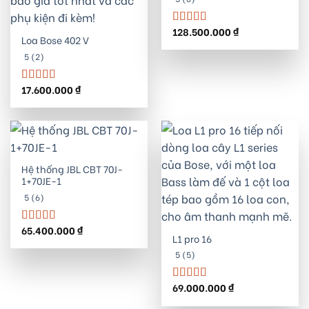
128.500.000
₫
Được xếp
Loa Bose 402 V
hạng
5.00
5
sao
5 (2)
17.600.000
₫
Được xếp
hạng
5.00
5
sao
Hệ thống JBL CBT 70J-
1+70JE-1
5 (6)
65.400.000
₫
Được xếp
L1 pro 16
hạng
5.00
5
sao
5 (5)
69.000.000
₫
Được xếp
hạng
5.00
5