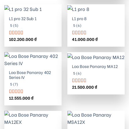
sao
L1 pro 32 Sub 1
L1 pro 8
5 (5)
5 (6)
102.200.000
₫
41.000.000
₫
Được xếp
Được xếp
hạng
5.00
5
hạng
5.00
5
sao
sao
Loa Bose Panaray MA12
Loa Bose Panaray 402
5 (6)
Series IV
5 (7)
21.500.000
₫
Được xếp
hạng
5.00
5
sao
12.555.000
₫
Được xếp
hạng
5.00
5
sao