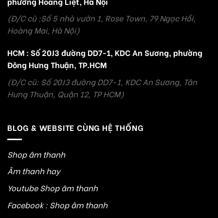
phường Hoàng Liệt, Hà Nội
(Đ/C cũ :Số 5 nhà vườn 1, Rose Town, 79 Ngọc Hồi,
Hoàng Mai, Hà Nội)
HCM : Số 20J3 đường DD7-1, KDC An Sương, phường
Đông Hưng Thuận, TP.HCM
(Đ/C cũ: Số 20J3 đường DD7-1, KDC An Sương, Tân
Hưng Thuận, Quận 12, TP HCM)
BLOG & WEBSITE CÙNG HỆ THỐNG
Shop âm thanh
Âm thanh hay
Youtube Shop âm thanh
Facebook : Shop âm thanh