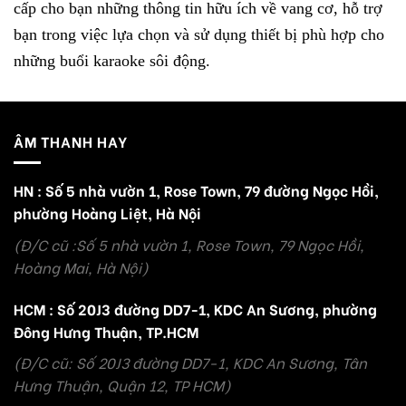
cấp cho bạn những thông tin hữu ích về vang cơ, hỗ trợ
bạn trong việc lựa chọn và sử dụng thiết bị phù hợp cho
những buổi karaoke sôi động.
ÂM THANH HAY
HN : Số 5 nhà vườn 1, Rose Town, 79 đường Ngọc Hồi,
phường Hoàng Liệt, Hà Nội
(Đ/C cũ :Số 5 nhà vườn 1, Rose Town, 79 Ngọc Hồi,
Hoàng Mai, Hà Nội)
HCM : Số 20J3 đường DD7-1, KDC An Sương, phường
Đông Hưng Thuận, TP.HCM
(Đ/C cũ: Số 20J3 đường DD7-1, KDC An Sương, Tân
Hưng Thuận, Quận 12, TP HCM)