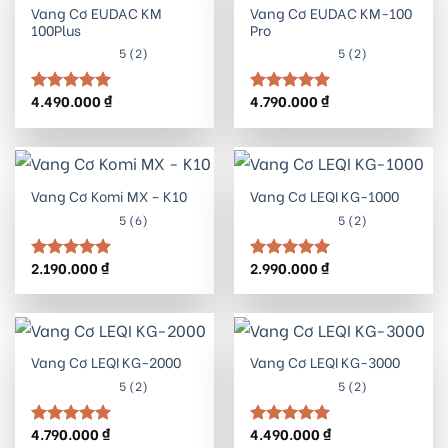
Vang Cơ EUDAC KM
Vang Cơ EUDAC KM-100
100Plus
Pro
5 (2)
5 (2)
4.490.000
₫
4.790.000
₫
Được xếp
Được xếp
hạng
5.00
hạng
5.00
5 sao
5 sao
Vang Cơ Komi MX – K10
Vang Cơ LEQI KG-1000
5 (6)
5 (2)
2.190.000
₫
2.990.000
₫
Được xếp
Được xếp
hạng
5.00
hạng
5.00
5 sao
5 sao
Vang Cơ LEQI KG-2000
Vang Cơ LEQI KG-3000
5 (2)
5 (2)
4.790.000
₫
4.490.000
₫
Được xếp
Được xếp