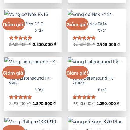
hạng
5.00
hạng
5.00
5 sao
5 sao
Vang cơ Nex FX13
Vang cơ Nex FX14
Giảm giá!
Giảm giá!
5 (2)
5 (2)
Giá
Giá
Giá
Giá
3.600.000
₫
2.300.000
₫
3.680.000
₫
2.950.000
₫
Được xếp
Được xếp
gốc
hiện
gốc
hiện
hạng
5.00
hạng
5.00
là:
tại
là:
tại
5 sao
5 sao
3.600.000 ₫.
là:
3.680.000 ₫.
là:
2.300.000 ₫.
2.950
Giảm giá!
Giảm giá!
Vang Listensound FX –
Vang Listensound FX-
9MK
710MK
5 (6)
5 (6)
Giá
Giá
Giá
Giá
2.990.000
₫
1.890.000
₫
2.990.000
₫
2.350.000
₫
Được xếp
Được xếp
gốc
hiện
gốc
hiện
hạng
5.00
hạng
5.00
là:
tại
là:
tại
5 sao
5 sao
2.990.000 ₫.
là:
2.990.000 ₫.
là:
1.890.000 ₫.
2.350