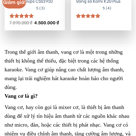
Vang Philips CSS1910
Vang số Komi K20 Plus
Giảm giá!
5 (3)
5 (4)
Giá
Giá
7.890.000
₫
4.500.000
₫
Được xếp
Được xếp
gốc
hiện
hạng
5.00
hạng
5.00
là:
tại
5 sao
5 sao
7.890.000 ₫.
là:
4.500.000 ₫.
Trong thế giới âm thanh, vang cơ là một trong những
thiết bị không thể thiếu, đặc biệt trong các hệ thống
karaoke. Vang cơ giúp nâng cao chất lượng âm thanh,
mang lại trải nghiệm hát karaoke hoàn hảo cho người
dùng.
Vang cơ là gì?
Vang cơ, hay còn gọi là mixer cơ, là thiết bị âm thanh
dùng để xử lý tín hiệu âm thanh từ các nguồn khác nhau
như micro, đàn, hoặc các thiết bị phát nhạc. Vang cơ có
nhiệm vụ điều chỉnh âm thanh, tăng cường âm lượng, và