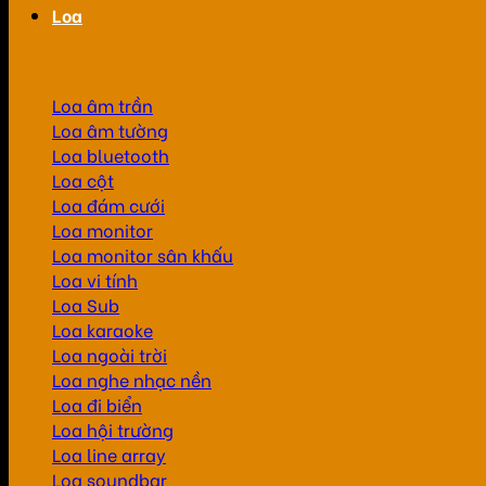
Loa
Loa âm trần
Loa âm tường
Loa bluetooth
Loa cột
Loa đám cưới
Loa monitor
Loa monitor sân khấu
Loa vi tính
Loa Sub
Loa karaoke
Loa ngoài trời
Loa nghe nhạc nền
Loa đi biển
Loa hội trường
Loa line array
Loa soundbar