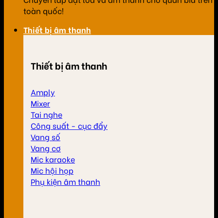
toàn quốc!
Thiết bị âm thanh
Thiết bị âm thanh
Amply
Mixer
Tai nghe
Công suất - cục đẩy
Vang số
Vang cơ
Mic karaoke
Mic hội họp
Phụ kiện âm thanh