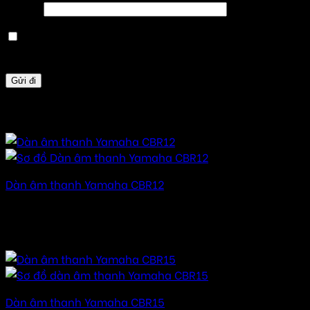
Email
*
Lưu tên của tôi, email, và trang web trong trình
duyệt này cho lần bình luận kế tiếp của tôi.
Sản phẩm tương tự
Dàn âm thanh Yamaha CBR12
Được xếp hạng
5.00
5 sao
20.000.000
₫
–
45.000.000
₫
Khoảng giá: từ
20.000.000 ₫ đến 45.000.000 ₫
Dàn âm thanh Yamaha CBR15