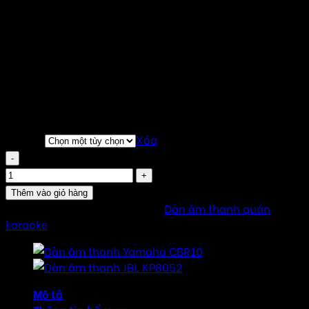
140.000.000
₫
–
170.000.000
₫
Khoảng giá: từ
140.000.000 ₫ đến 170.000.000 ₫
Giá trên chỉ là giá niêm yết
Liên hệ nhận giá rẻ nhất thị trường
Đơn vị tính : Trọn Bộ
Thương hiệu chính hãng : JBL
Combo
Xóa
Dàn âm thanh JBL KP8055 số lượng
Thêm vào giỏ hàng
SKU:
DAT-KP8055
Danh mục:
Dàn âm thanh quán
karaoke
Mô tả