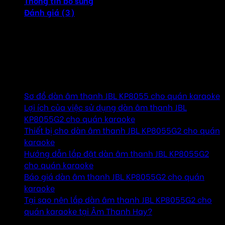
Thông tin bổ sung
Đánh giá (3)
Dàn âm thanh JBL KP8055 là hệ thống âm thanh cao cấp
nhất của JBL, với công suất mạnh mẽ cho nhiều không
gian ứng dụng khác nhau.
Mục lục
Sơ đồ dàn âm thanh JBL KP8055 cho quán karaoke
Lợi ích của việc sử dụng dàn âm thanh JBL
KP8055G2 cho quán karaoke
Thiết bị cho dàn âm thanh JBL KP8055G2 cho quán
karaoke
Hướng dẫn lắp đặt dàn âm thanh JBL KP8055G2
cho quán karaoke
Báo giá dàn âm thanh JBL KP8055G2 cho quán
karaoke
Tại sao nên lắp dàn âm thanh JBL KP8055G2 cho
quán karaoke tại Âm Thanh Hay?