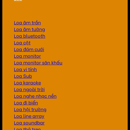
Loa âm trần
Loa âm tường
Loa bluetooth
Loa cột
Loa đám cưới
Loa monitor
Loa monitor sân khấu
Loa vi tính
Loa Sub
Loa karaoke
Loa ngoài trời
Loa nghe nhạc nền
Loa đi biển
Loa hội trường
Loa line array
Loa soundbar
Loa thả treo