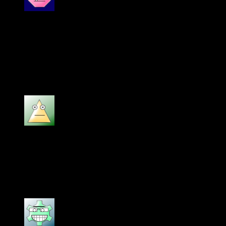
Được xếp hạng
5
5 sao
Ngọc Anh
–
15/01/2024
Sản phẩm Dàn âm thanh JBL KP8055 của shop
phải nói là chất lượng quá tốt, đặc biệt âm bass
sâu.
Được xếp hạng
5
5 sao
bill gates
–
18/06/2024
sản phẩm chính hãng, giá rẻ, dịch vụ chu đáo,
nhiệt tình.