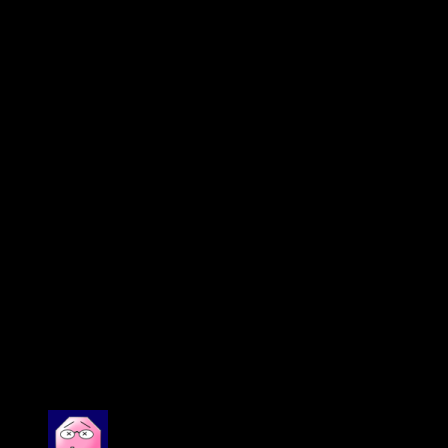
Dịch vụ lắp đặt của chúng tôi nhanh chóng, chuyên
nghiệp, giúp bạn sớm có một hệ thống âm thanh hoàn hảo
cho quán karaoke.
Bảo hành dài hạn
Tất cả các sản phẩm được bán tại Âm Thanh Hay đều có
chế độ bảo hành dài hạn, giúp bạn yên tâm sử dụng.
Click to rate this post!
[Total:
3
Average:
5
]
You have already voted for this article
Combo
combo 1, combo 2
3 đánh giá cho
Dàn âm thanh JBL KP8055