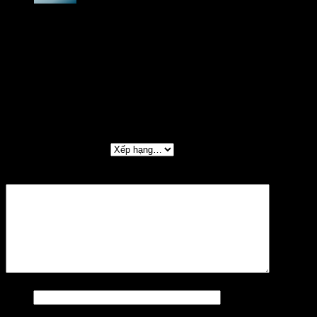
Được xếp hạng
5
5 sao
tailor chương
–
17/06/2025
Dàn âm thanh JBL KP8055, sản phẩm chính hãng,
thi công hoàn hảo, giao hàng nhanh!
Thêm một đánh giá
Đánh giá của bạn
*
Đánh giá của bạn
*
Tên
*