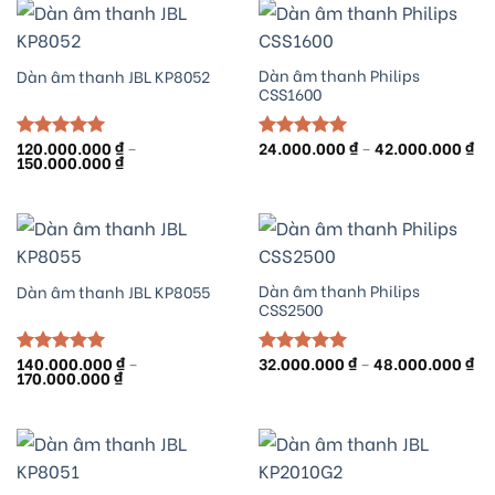
đến
đế
48.000.000 ₫
54.
Dàn âm thanh Philips
Dàn âm thanh JBL KP8052
CSS1600
Kh
120.000.000
₫
–
24.000.000
₫
–
42.000.000
₫
Được xếp
Được xếp
Khoảng
giá
150.000.000
₫
hạng
5.00
hạng
5.00
giá:
từ
5 sao
5 sao
từ
24
120.000.000 ₫
đế
đến
42
150.000.000 ₫
Dàn âm thanh Philips
Dàn âm thanh JBL KP8055
CSS2500
Kh
140.000.000
₫
–
32.000.000
₫
–
48.000.000
₫
Được xếp
Được xếp
Khoảng
giá
170.000.000
₫
hạng
5.00
hạng
5.00
giá:
từ
5 sao
5 sao
từ
32
140.000.000 ₫
đế
đến
48
170.000.000 ₫