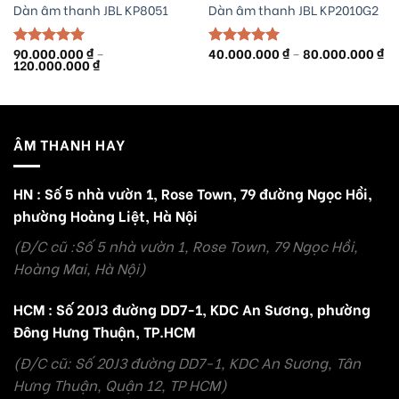
Dàn âm thanh JBL KP8051
Dàn âm thanh JBL KP2010G2
Kh
90.000.000
₫
–
40.000.000
₫
–
80.000.000
₫
Được xếp
Được xếp
Khoảng
gi
120.000.000
₫
hạng
5.00
hạng
5.00
giá:
từ
5 sao
5 sao
từ
40
90.000.000 ₫
đế
đến
80
120.000.000 ₫
ÂM THANH HAY
HN : Số 5 nhà vườn 1, Rose Town, 79 đường Ngọc Hồi,
phường Hoàng Liệt, Hà Nội
(Đ/C cũ :Số 5 nhà vườn 1, Rose Town, 79 Ngọc Hồi,
Hoàng Mai, Hà Nội)
HCM : Số 20J3 đường DD7-1, KDC An Sương, phường
Đông Hưng Thuận, TP.HCM
(Đ/C cũ: Số 20J3 đường DD7-1, KDC An Sương, Tân
Hưng Thuận, Quận 12, TP HCM)