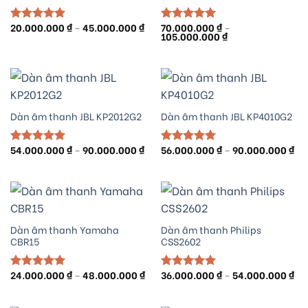
Khoảng
20.000.000
₫
–
45.000.000
₫
70.000.000
₫
–
Được xếp
Được xếp
giá:
Khoảng
105.000.000
₫
hạng
5.00
hạng
5.00
từ
giá:
5 sao
5 sao
20.000.000 ₫
từ
đến
70.000.000 ₫
45.000.000 ₫
đến
105.000.000 ₫
Dàn âm thanh JBL KP2012G2
Dàn âm thanh JBL KP4010G2
Khoảng
Kh
54.000.000
₫
–
90.000.000
₫
56.000.000
₫
–
90.000.000
₫
Được xếp
Được xếp
giá:
giá
hạng
5.00
hạng
5.00
từ
từ
5 sao
5 sao
54.000.000 ₫
56.
đến
đế
90.000.000 ₫
90.
Dàn âm thanh Yamaha
Dàn âm thanh Philips
CBR15
CSS2602
Khoảng
Kh
24.000.000
₫
–
48.000.000
₫
36.000.000
₫
–
54.000.000
₫
Được xếp
Được xếp
giá:
giá
hạng
5.00
hạng
5.00
từ
từ
5 sao
5 sao
24.000.000 ₫
36.