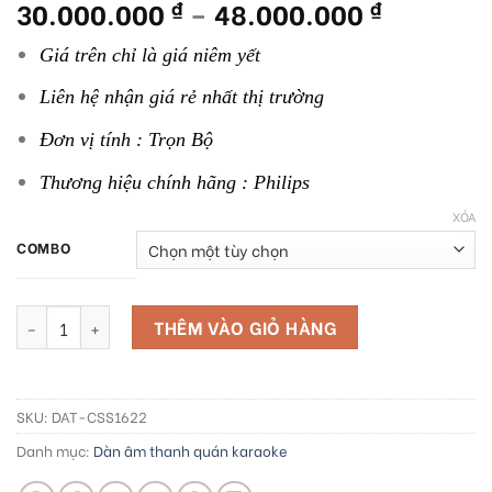
Khoảng
30.000.000
–
48.000.000
₫
₫
5.00
3
trên 5
dựa trên
giá:
đánh giá
Giá trên chỉ là giá niêm yết
từ
30.000.
Liên hệ nhận giá rẻ nhất thị trường
đến
48.000.
Đơn vị tính : Trọn Bộ
Thương hiệu chính hãng : Philips
XÓA
COMBO
Dàn âm thanh Philips CSS1622 số lượng
THÊM VÀO GIỎ HÀNG
SKU:
DAT-CSS1622
Danh mục:
Dàn âm thanh quán karaoke