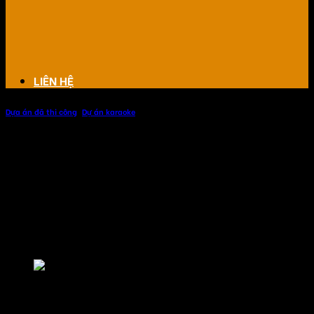
LIÊN HỆ
Dựa án đã thi công
,
Dự án karaoke
Dự án quán karaoke AUDI CLUB Sơn
La
Dự án quán karaoke AUDI CLUB tại Sơn La mang phong
cách hiện đại với âm thanh ánh sáng sống động mạnh mẽ
đáp ứng mọi khách hàng khó tính nhất.
Dự án quán karaoke AUDI CLUB Sơn La
Hình ảnh hệ thống âm thanh (Click xem ảnh lớn)