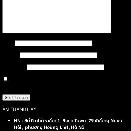
Tên
*
Email
*
Trang web
Lưu tên của tôi, email, và trang web trong trình
duyệt này cho lần bình luận kế tiếp của tôi.
ÂM THANH HAY
HN : Số 5 nhà vườn 1, Rose Town, 79 đường Ngọc
Hồi, phường Hoàng Liệt, Hà Nội