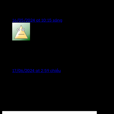
sản phẩm tốt, giao hàng thi công nhanh, hỗ trợ
nhiệt tình!
16/05/2024 at 10:15 sáng
bill gates
says:
sản phẩm chính hãng, chất lượng tốt, dịch vụ chu
đáo nhiệt tình!
17/06/2024 at 2:59 chiều
Để lại một bình luận
Email của bạn sẽ không được hiển thị công khai.
Các
trường bắt buộc được đánh dấu
*
Bình luận
*