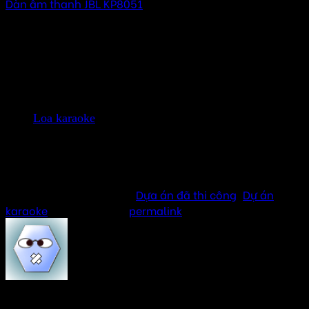
Dàn âm thanh JBL KP8051
90.000.000
₫
–
120.000.000
₫
Khoảng giá: từ
90.000.000 ₫ đến 120.000.000 ₫
Xem thêm :
Đầu màn Karaoke
Loa karaoke
Mic karaoke
Vang số, vang cơ
Công suất, cục đẩy
This entry was posted in
Dựa án đã thi công
,
Dự án
karaoke
. Bookmark the
permalink
.
VyVy