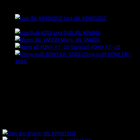
Các thiết bị chính dùng trong hệ thống
Loa JBL KP4012G2
50.000.000
₫
Loa SUB JBL KP6018
33.900.000
₫
Micro JBL VM200
8.900.000
₫
Vang số FONY XT-10
Công suất FONY EP-
1500
Hãy liên hệ chúng tôi để được tư vấn :
Báo giá cạnh tranh – Sản phẩm chất lượng -Thi công
hoàn hảo
Âm thanh hay SĐT/Zalo : 094.656.299
Miễn phí vận chuyển
Một vài cấu hình cho dàn karaoke thương mại