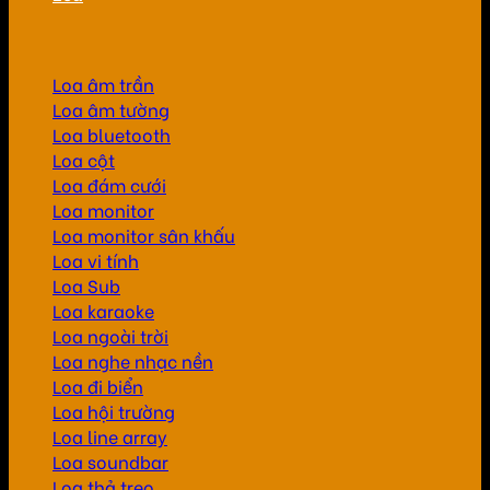
Loa âm trần
Loa âm tường
Loa bluetooth
Loa cột
Loa đám cưới
Loa monitor
Loa monitor sân khấu
Loa vi tính
Loa Sub
Loa karaoke
Loa ngoài trời
Loa nghe nhạc nền
Loa đi biển
Loa hội trường
Loa line array
Loa soundbar
Loa thả treo