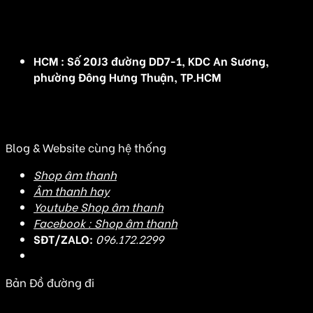
(Đ/C cũ :Số 5 nhà vườn 1, Rose Town, 79 Ngọc Hồi,
Hoàng Mai, Hà Nội)
HCM : Số 20J3 đường DD7-1, KDC An Sương,
phường Đông Hưng Thuận, TP.HCM
(Đ/C cũ: Số 20J3 đường DD7-1, KDC An Sương, Tân
Hưng Thuận, Quận 12, TP HCM)
Blog & Website cùng hệ thống
Shop âm thanh
Âm thanh hay
Youtube Shop âm thanh
Facebook : Shop âm thanh
SĐT/ZALO:
096.172.2299
Bản Đồ đường đi