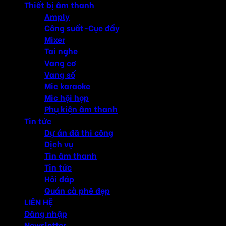
Thiết bị âm thanh
Amply
Công suất-Cục đẩy
Mixer
Tai nghe
Vang cơ
Vang số
Mic karaoke
Mic hội họp
Phụ kiện âm thanh
Tin tức
Dự án đã thi công
Dịch vụ
Tin âm thanh
Tin tức
Hỏi đáp
Quán cà phê đẹp
LIÊN HỆ
Đăng nhập
Newsletter