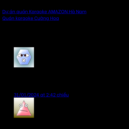
Dự án quán Karaoke AMAZON Hà Nam
Quán karaoke Cường Hoa
3 thoughts on “
Dự án quán karaoke AUDI CLUB
Sơn La
”
VyVy
says:
Sản phẩm chính hãng, giá tốt, tư vấn nhiệt tình.
31/01/2024 at 2:42 chiều
Vungocbaoanh
says: