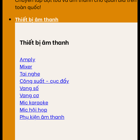
toàn quốc!
Thiết bị âm thanh
Thiết bị âm thanh
Amply
Mixer
Tai nghe
Công suất - cục đẩy
Vang số
Vang cơ
Mic karaoke
Mic hội họp
Phụ kiện âm thanh