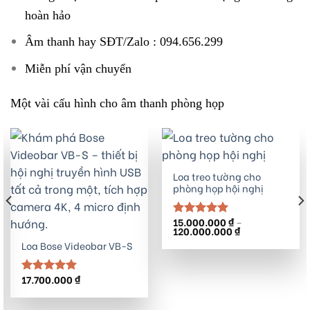
hoàn hảo
Âm thanh hay SĐT/Zalo : 094.656.299
Miễn phí vận chuyển
Một vài cấu hình cho âm thanh phòng họp
Loa treo tường cho
phòng họp hội nghị
15.000.000
₫
–
Được xếp
Khoảng
120.000.000
₫
hạng
5.00
giá:
Loa Bose Videobar VB-S
5 sao
từ
15.000.000 ₫
đến
120.000.000 ₫
17.700.000
₫
Được xếp
hạng
5.00
5 sao