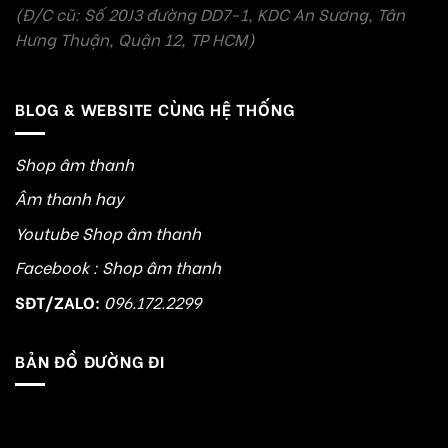
(Đ/C cũ: Số 20J3 đường DD7-1, KDC An Sương, Tân
Hưng Thuận, Quận 12, TP HCM)
BLOG & WEBSITE CÙNG HỆ THỐNG
Shop âm thanh
Âm thanh hay
Youtube Shop âm thanh
Facebook : Shop âm thanh
SĐT/ZALO:
096.172.2299
BẢN ĐỒ ĐƯỜNG ĐI