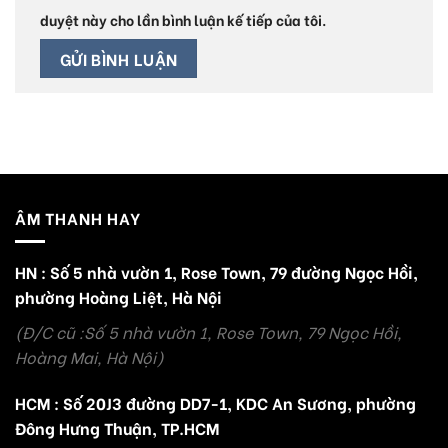
duyệt này cho lần bình luận kế tiếp của tôi.
ÂM THANH HAY
HN : Số 5 nhà vườn 1, Rose Town, 79 đường Ngọc Hồi,
phường Hoàng Liệt, Hà Nội
(Đ/C cũ :Số 5 nhà vườn 1, Rose Town, 79 Ngọc Hồi,
Hoàng Mai, Hà Nội)
HCM : Số 20J3 đường DD7-1, KDC An Sương, phường
Đông Hưng Thuận, TP.HCM