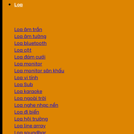
Loa
Loa âm trần
Loa âm tường
Loa bluetooth
Loa cột
Loa đám cưới
Loa monitor
Loa monitor sân khấu
Loa vi tính
Loa Sub
Loa karaoke
Loa ngoài trời
Loa nghe nhạc nền
Loa đi biển
Loa hội trường
Loa line array
Loa soundbar