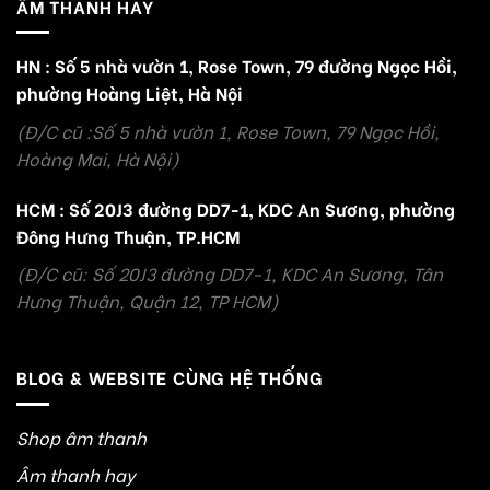
ÂM THANH HAY
HN : Số 5 nhà vườn 1, Rose Town, 79 đường Ngọc Hồi,
phường Hoàng Liệt, Hà Nội
(Đ/C cũ :Số 5 nhà vườn 1, Rose Town, 79 Ngọc Hồi,
Hoàng Mai, Hà Nội)
HCM : Số 20J3 đường DD7-1, KDC An Sương, phường
Đông Hưng Thuận, TP.HCM
(Đ/C cũ: Số 20J3 đường DD7-1, KDC An Sương, Tân
Hưng Thuận, Quận 12, TP HCM)
BLOG & WEBSITE CÙNG HỆ THỐNG
Shop âm thanh
Âm thanh hay