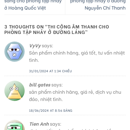
sáng cho phòng tập nhảy
phòng tập nhảy ở đường
ở Hoàng Quốc Việt
Nguyễn Chí Thanh
3 THOUGHTS ON “
THI CÔNG ÂM THANH CHO
PHÒNG TẬP NHẢY Ở ĐƯỜNG LÁNG
”
VyVy
says:
Sản phẩm chính hãng, giá tốt, tư vấn nhiệt
tình.
31/01/2024 AT 1:34 CHIỀU
bill gates
says:
sản phẩm chính hãng, giá rẻ, dịch vụ chu
đáo, nhiệt tình.
18/06/2024 AT 8:56 SÁNG
Tien Anh
says: