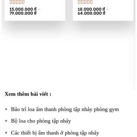
15.000.000
₫
–
18.000.000
₫
–
Được xếp
Được xếp
Khoảng
Khoảng
79.000.000
₫
64.000.000
₫
hạng
5.00
5
hạng
5.00
5
giá:
giá:
sao
sao
từ
từ
15.000.000 ₫
18.000.000 ₫
đến
đến
79.000.000 ₫
64.000.000 ₫
Xem thêm bài viết :
Bảo trì loa âm thanh phòng tập nhảy phòng gym
Bộ loa cho phòng tập nhảy
Các thiết bị âm thanh ở phòng tập nhảy