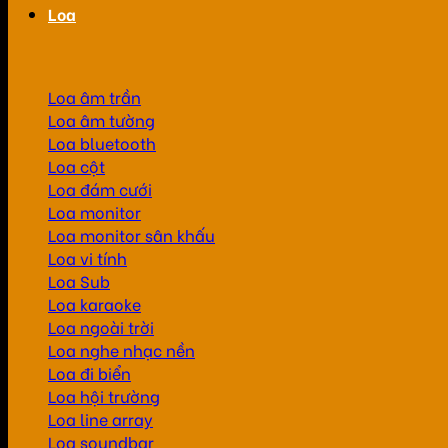
Loa
Loa âm trần
Loa âm tường
Loa bluetooth
Loa cột
Loa đám cưới
Loa monitor
Loa monitor sân khấu
Loa vi tính
Loa Sub
Loa karaoke
Loa ngoài trời
Loa nghe nhạc nền
Loa đi biển
Loa hội trường
Loa line array
Loa soundbar