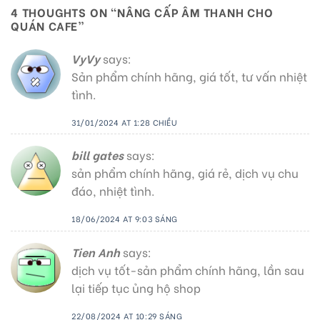
4 THOUGHTS ON “
NÂNG CẤP ÂM THANH CHO
QUÁN CAFE
”
VyVy
says:
Sản phẩm chính hãng, giá tốt, tư vấn nhiệt
tình.
31/01/2024 AT 1:28 CHIỀU
bill gates
says:
sản phẩm chính hãng, giá rẻ, dịch vụ chu
đáo, nhiệt tình.
18/06/2024 AT 9:03 SÁNG
Tien Anh
says:
dịch vụ tốt-sản phẩm chính hãng, lần sau
lại tiếp tục ủng hộ shop
22/08/2024 AT 10:29 SÁNG