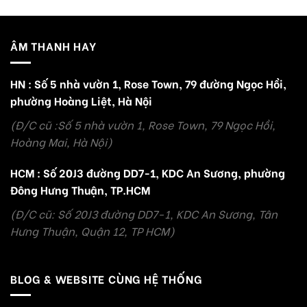
ÂM THANH HAY
HN : Số 5 nhà vườn 1, Rose Town, 79 đường Ngọc Hồi,
phường Hoàng Liệt, Hà Nội
(Đ/C cũ :Số 5 nhà vườn 1, Rose Town, 79 Ngọc Hồi,
Hoàng Mai, Hà Nội)
HCM : Số 20J3 đường DD7-1, KDC An Sương, phường
Đông Hưng Thuận, TP.HCM
(Đ/C cũ: Số 20J3 đường DD7-1, KDC An Sương, Tân
Hưng Thuận, Quận 12, TP HCM)
BLOG & WEBSITE CÙNG HỆ THỐNG