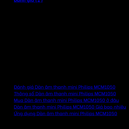
Dàn âm thanh mini Philips MCM1050 thư giãn thể chất và
tinh thần với âm nhạc tuyệt vời, thưởng thức CD và nhạc
di động theo cách bạn muốn.
Hệ thống âm nhạc siêu nhỏ Philips Cube có thể phát nội
dung từ các phương tiện như đĩa CD và cũng có chức năng
USB trực tiếp để phát nhạc di động. Ngoại hình nhỏ gọn,
có thể tích hợp vào nhiều không gian và lối sống khác
nhau.
Mục lục
Đánh giá Dàn âm thanh mini Philips MCM1050
Thông số Dàn âm thanh mini Philips MCM1050
Mua Dàn âm thanh mini Philips MCM1050 ở đâu
Dàn âm thanh mini Philips MCM1050 Giá bao nhiêu
Ứng dụng Dàn âm thanh mini Philips MCM1050
Đánh giá Dàn âm thanh mini Philips