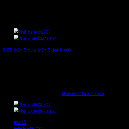
Philips MCM1050 dàn âm
thanh mini
5.00
trên 5 dựa trên
2
đánh giá
Công suất ra : RMS 2 x 5 watt
Tổng khối lượng : 3,4 kg
Kích thước : 200mm x 550mm x 248mm
Nguồn cấp : 110-240V, 50/60Hz
SKU:
MCM1050
Danh mục:
Dàn âm thanh mini
Mô tả
Đánh giá (2)