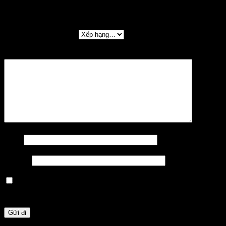
Thêm một đánh giá
Đánh giá của bạn
*
Đánh giá của bạn
*
Tên
*
Email
*
Lưu tên của tôi, email, và trang web trong trình
duyệt này cho lần bình luận kế tiếp của tôi.