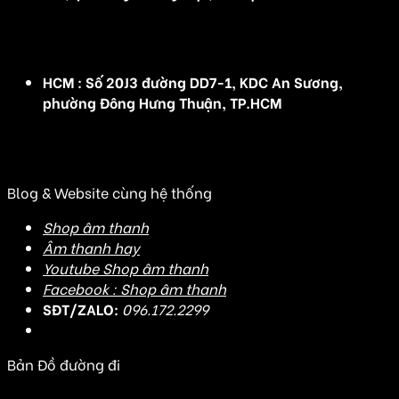
(Đ/C cũ :Số 5 nhà vườn 1, Rose Town, 79 Ngọc Hồi,
Hoàng Mai, Hà Nội)
HCM : Số 20J3 đường DD7-1, KDC An Sương,
phường Đông Hưng Thuận, TP.HCM
(Đ/C cũ: Số 20J3 đường DD7-1, KDC An Sương, Tân
Hưng Thuận, Quận 12, TP HCM)
Blog & Website cùng hệ thống
Shop âm thanh
Âm thanh hay
Youtube Shop âm thanh
Facebook : Shop âm thanh
SĐT/ZALO:
096.172.2299
Bản Đồ đường đi