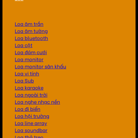
Loa âm trần
Loa âm tường
Loa bluetooth
Loa cột
Loa đám cưới
Loa monitor
Loa monitor sân khấu
Loa vi tính
Loa Sub
Loa karaoke
Loa ngoài trời
Loa nghe nhạc nền
Loa đi biển
Loa hội trường
Loa line array
Loa soundbar
Loa thả treo