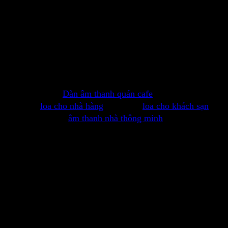
Tư vấn – hỗ trợ kĩ thuật từ xa
Bảo hành sản phẩm 12 tháng hoặc theo nhà sản xuất
Ứng dụng Dàn âm thanh mini Philips
MCM1050
Loa sử dụng cho các ứng dụng âm thanh nghe nhạc nền,
nghe nhạc nhẹ,
Dàn âm thanh quán cafe
, loa cho spa,
massage,
loa cho nhà hàng
, quán ăn,
loa cho khách sạn
,
khu nghỉ dưỡng,
âm thanh nhà thông minh
, gia đình, biệt
thự, dàn loa nghe nhạc cho gia đình, phòng ngủ, phòng
khách, phòng làm việc, loa cho xem phim, loa cho máy
tính, loa cho văn phòng, cửa hàng, shop và các ứng dụng
âm thanh khác.
Click to rate this post!
[Total:
3
Average:
5
]
You have already voted for this article