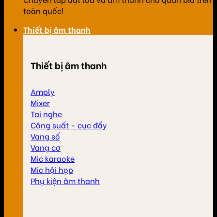
toàn quốc!
Thiết bị âm thanh
Thiết bị âm thanh
Amply
Mixer
Tai nghe
Công suất - cục đẩy
Vang số
Vang cơ
Mic karaoke
Mic hội họp
Phụ kiện âm thanh