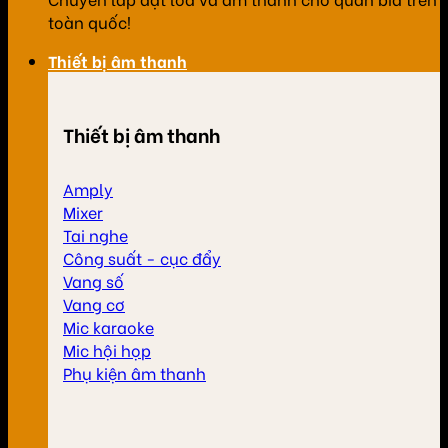
toàn quốc!
Thiết bị âm thanh
Thiết bị âm thanh
Amply
Mixer
Tai nghe
Công suất - cục đẩy
Vang số
Vang cơ
Mic karaoke
Mic hội họp
Phụ kiện âm thanh