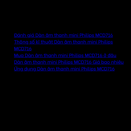
đen cho bạn chất lượng âm thanh hoàn hảo, với khả năng
phát lại DVD,đáp ứng các yêu cầu về âm thanh của bạn.
Mục lục
Đánh giá Dàn âm thanh mini Philips MCD716
Thông số kĩ thuật Dàn âm thanh mini Philips
MCD716
Mua Dàn âm thanh mini Philips MCD716 ở đâu
Dàn âm thanh mini Philips MCD716 Giá bao nhiêu
Ứng dụng Dàn âm thanh mini Philips MCD716
Đánh giá Dàn âm thanh mini Philips
MCD716
Phát DVD, DivX®, (S)VCD, MP3-CD, WMA-CD,
CD(RW) và Picture CD
Đầu phát Philips này tương thích với hầu hết các đĩa DVD
và CD trên thị trường. DVD, DivX®, (S)VCD,
MP3/WMA-CD, CD(RW) và Picture CD – tất cả đều có