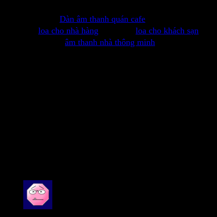
Loa sử dụng cho các ứng dụng âm thanh nghe nhạc nền,
nghe nhạc nhẹ,
Dàn âm thanh quán cafe
, loa cho spa,
massage,
loa cho nhà hàng
, quán ăn,
loa cho khách sạn
,
khu nghỉ dưỡng,
âm thanh nhà thông minh
, gia đình, biệt
thự, dàn loa nghe nhạc cho gia đình, phòng ngủ, phòng
khách, phòng làm việc, loa cho xem phim, loa cho máy
tính, loa cho văn phòng, cửa hàng, shop và các ứng dụng
âm thanh khác.
Click to rate this post!
[Total:
3
Average:
5
]
You have already voted for this article
2 đánh giá cho
Philips MCD716 dàn âm thanh
mini
Được xếp hạng
5
5 sao