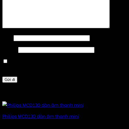
Tên
*
Email
*
Lưu tên của tôi, email, và trang web trong trình
duyệt này cho lần bình luận kế tiếp của tôi.
Sản phẩm tương tự
Philips MCD130 dàn âm thanh mini
Được xếp hạng
5.00
5 sao