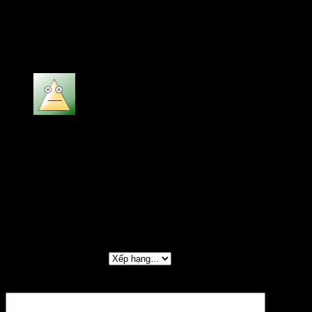
Ngọc Anh
–
16/01/2024
Philips MCD716 dàn âm thanh mini
Được xếp hạng
5
5 sao
bill gates
–
18/06/2024
sản phẩm chính hãng, giá rẻ, dịch vụ chu đáo,
nhiệt tình.
Thêm một đánh giá
Đánh giá của bạn
*
Đánh giá của bạn
*