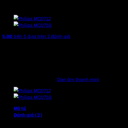
thanh mini
5.00
trên 5 dựa trên
2
đánh giá
Công suất ra : 2x50W RMS/1800W PMPO
Kích thước : 330mm x 375mm x 525mm
Trọng lượng : 12,5kg
Nguồn cấp : 110-240V 50/60Hz
SKU:
MCD716
Danh mục:
Dàn âm thanh mini
Mô tả
Đánh giá (2)
Dàn âm thanh mini Philips MCD716 có độ bóng cao màu