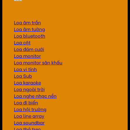
Loa âm trần
Loa âm tường
Loa bluetooth
Loa cột
Loa đám cưới
Loa monitor
Loa monitor sân khấu
Loa vi tính
Loa Sub
Loa karaoke
Loa ngoài trời
Loa nghe nhạc nền
Loa đi biển
Loa hội trường
Loa line array
Loa soundbar
Loa thả treo