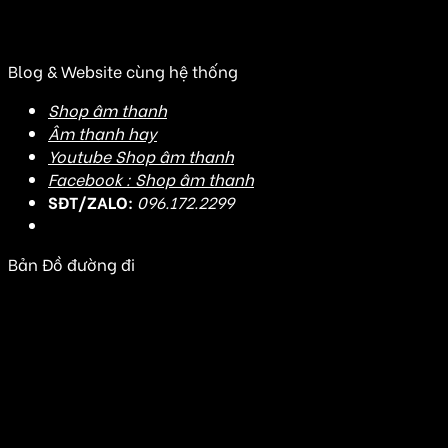
(Đ/C cũ: Số 20J3 đường DD7-1, KDC An Sương, Tân
Hưng Thuận, Quận 12, TP HCM)
Blog & Website cùng hệ thống
Shop âm thanh
Âm thanh hay
Youtube Shop âm thanh
Facebook : Shop âm thanh
SĐT/ZALO:
096.172.2299
Bản Đồ đường đi