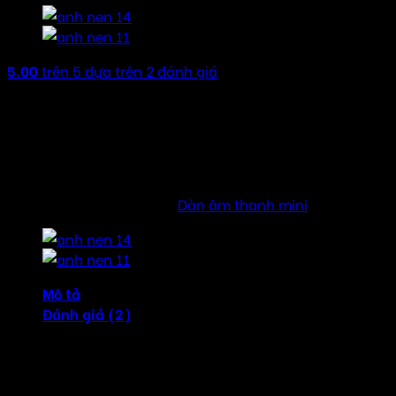
5.00
trên 5 dựa trên
2
đánh giá
Công suất ra : 2x5W RMS / 400W PMPO
Kích thước : 370mm x 270mm x 326mm
Trọng lượng : 4,8 kg
Nguồn cấp : 100-240 VAC, 50/60 Hz
SKU:
MCD170
Danh mục:
Dàn âm thanh mini
Mô tả
Đánh giá (2)
Dàn âm thanh mini Philips MCD170 giờ đây, bạn có thể
thực sự cảm nhận được hiệu ứng nghe nhìn tuyệt đẹp của
rạp hát ngay trong phòng riêng của mình.