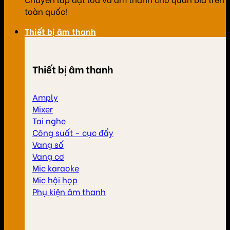
toàn quốc!
Thiết bị âm thanh
Thiết bị âm thanh
Amply
Mixer
Tai nghe
Công suất - cục đẩy
Vang số
Vang cơ
Mic karaoke
Mic hội họp
Phụ kiện âm thanh