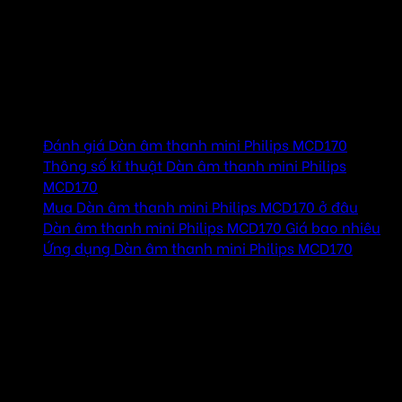
Khả năng tăng cường âm trầm sống động của Philips DVD
Micro Cinema MCD170 đầy phong cách mang đến cho
bạn âm trầm sâu và phong phú.
Mục lục
Đánh giá Dàn âm thanh mini Philips MCD170
Thông số kĩ thuật Dàn âm thanh mini Philips
MCD170
Mua Dàn âm thanh mini Philips MCD170 ở đâu
Dàn âm thanh mini Philips MCD170 Giá bao nhiêu
Ứng dụng Dàn âm thanh mini Philips MCD170
Đánh giá Dàn âm thanh mini Philips
MCD170
Phát DVD, DivX ® Ultra, MP3/WMA-CD, CD và CD-
RW
Đầu phát Philips này tương thích với hầu hết các đĩa DVD