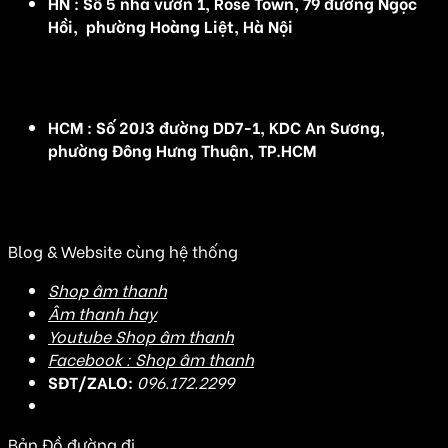
HN : Số 5 nhà vườn 1, Rose Town, 79 đường Ngọc
Hồi, phường Hoàng Liệt, Hà Nội
(Đ/C cũ :Số 5 nhà vườn 1, Rose Town, 79 Ngọc Hồi,
Hoàng Mai, Hà Nội)
HCM : Số 20J3 đường DD7-1, KDC An Sương,
phường Đông Hưng Thuận, TP.HCM
(Đ/C cũ: Số 20J3 đường DD7-1, KDC An Sương, Tân
Hưng Thuận, Quận 12, TP HCM)
Blog & Website cùng hệ thống
Shop âm thanh
Âm thanh hay
Youtube Shop âm thanh
Facebook : Shop âm thanh
SĐT/ZALO:
096.172.2299
Bản Đồ đường đi