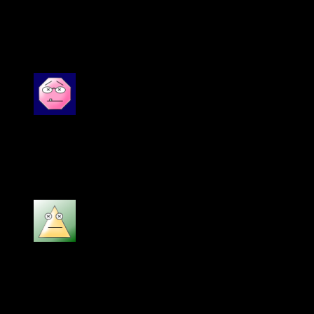
You have already voted for this article
2 đánh giá cho
Philips MCD170 dàn âm thanh
mini
Được xếp hạng
5
5 sao
Ngọc Anh
–
16/01/2024
Philips MCD170 dàn âm thanh mini rất hay
Được xếp hạng
5
5 sao
bill gates
–
18/06/2024
sản phẩm chính hãng, giá rẻ, dịch vụ chu đáo,