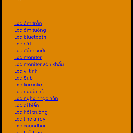
Loa âm trần
Loa âm tường
Loa bluetooth
Loa cột
Loa đám cưới
Loa monitor
Loa monitor sân khấu
Loa vi tính
Loa Sub
Loa karaoke
Loa ngoài trời
Loa nghe nhạc nền
Loa đi biển
Loa hội trường
Loa line array
Loa soundbar
Loa thả treo