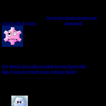
This entry was posted in
Dự án âm thanh phòng họp
,
Dựa án đã thi công
. Bookmark the
permalink
.
AMTHANHHAY
Âm thanh nhạc nền cho biệt thự tại Dương Nội
Bảo trì loa âm thanh quán cafe tai Hà Nội
3 thoughts on “
Âm thanh phòng họp bộ tư lệnh
cảnh vệ
”