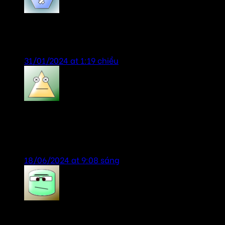
VyVy
says:
Sản phẩm chính hãng, giá tốt, tư vấn nhiệt tình.
31/01/2024 at 1:19 chiều
bill gates
says:
sản phẩm chính hãng, giá rẻ, dịch vụ chu đáo,
nhiệt tình.
18/06/2024 at 9:08 sáng
Tien Anh
says: