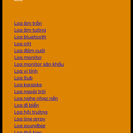
Loa âm trần
Loa âm tường
Loa bluetooth
Loa cột
Loa đám cưới
Loa monitor
Loa monitor sân khấu
Loa vi tính
Loa Sub
Loa karaoke
Loa ngoài trời
Loa nghe nhạc nền
Loa đi biển
Loa hội trường
Loa line array
Loa soundbar
Loa thả treo