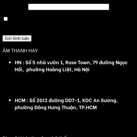
Trang web
Lưu tên của tôi, email, và trang web trong trình
duyệt này cho lần bình luận kế tiếp của tôi.
ÂM THANH HAY
HN : Số 5 nhà vườn 1, Rose Town, 79 đường Ngọc
Hồi, phường Hoàng Liệt, Hà Nội
(Đ/C cũ :Số 5 nhà vườn 1, Rose Town, 79 Ngọc Hồi,
Hoàng Mai, Hà Nội)
HCM : Số 20J3 đường DD7-1, KDC An Sương,
phường Đông Hưng Thuận, TP.HCM
(Đ/C cũ: Số 20J3 đường DD7-1, KDC An Sương, Tân
Hưng Thuận, Quận 12, TP HCM)