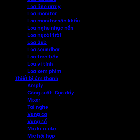
Loa line array
Loa monitor
Loa monitor sân khấu
Loa nghe nhạc nền
Loa ngoài trời
Loa Sub
Loa soundbar
Loa treo trần
Loa vi tính
Loa xem phim
Thiết bị âm thanh
Amply
Công suất-Cục đẩy
Mixer
Tai nghe
Vang cơ
Vang số
Mic karaoke
Mic hội họp