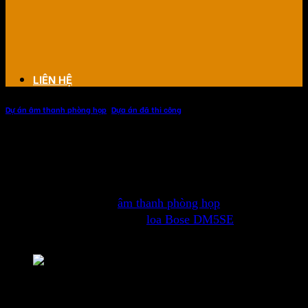
LIÊN HỆ
Dự án âm thanh phòng họp
,
Dựa án đã thi công
Âm thanh phòng họp bộ tư lệnh cảnh
vệ
Chúng tôi đã thi công
âm thanh phòng họp
bộ tư lệnh cảnh
vệ tại Hà Nội, với hệ thống
loa Bose DM5SE
sang trọng,
âm thanh rõ ràng, trung thực.
Âm thanh phòng họp bộ tư lệnh cảnh vệ
Hình ảnh dự án phòng họp