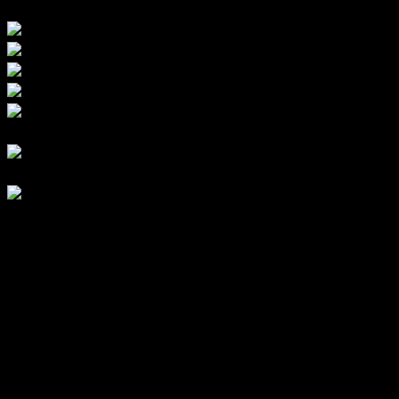
Hãy liên hệ chúng tôi để được tư vấn :
Báo giá cạnh tranh – Sản phẩm chất lượng -Thi công
hoàn hảo
Âm thanh hay SĐT/Zalo : 094.656.299
Miễn phí vận chuyển
Một vài cấu hình cho âm thanh phòng họp