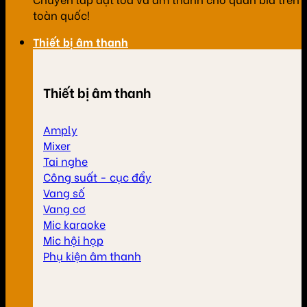
toàn quốc!
Thiết bị âm thanh
Thiết bị âm thanh
Amply
Mixer
Tai nghe
Công suất - cục đẩy
Vang số
Vang cơ
Mic karaoke
Mic hội họp
Phụ kiện âm thanh