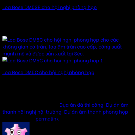
Loa Bose DM5SE cho hội nghị phòng họp
Được xếp hạng
5.00
5 sao
35.000.000
₫
–
135.000.000
₫
Khoảng giá: từ
35.000.000 ₫ đến 135.000.000 ₫
Loa Bose DM5C cho hội nghị phòng họp
Được xếp hạng
5.00
5 sao
30.000.000
₫
–
150.000.000
₫
Khoảng giá: từ
30.000.000 ₫ đến 150.000.000 ₫
This entry was posted in
Dựa án đã thi công
,
Dự án âm
thanh hội nghị hội trường
,
Dự án âm thanh phòng họp
.
Bookmark the
permalink
.