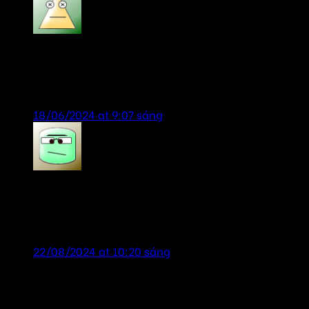
bill gates
says:
sản phẩm chính hãng, giá rẻ, dịch vụ chu đáo,
nhiệt tình.
18/06/2024 at 9:07 sáng
Tien Anh
says:
dịch vụ tốt-sản phẩm chính hãng, lần sau lại tiếp
tục ủng hộ shop
22/08/2024 at 10:20 sáng
Để lại một bình luận