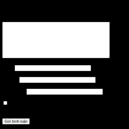
Email của bạn sẽ không được hiển thị công khai.
Các
trường bắt buộc được đánh dấu
*
Bình luận
*
Tên
*
Email
*
Trang web
Lưu tên của tôi, email, và trang web trong trình
duyệt này cho lần bình luận kế tiếp của tôi.