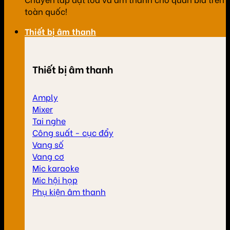
toàn quốc!
Thiết bị âm thanh
Thiết bị âm thanh
Amply
Mixer
Tai nghe
Công suất - cục đẩy
Vang số
Vang cơ
Mic karaoke
Mic hội họp
Phụ kiện âm thanh