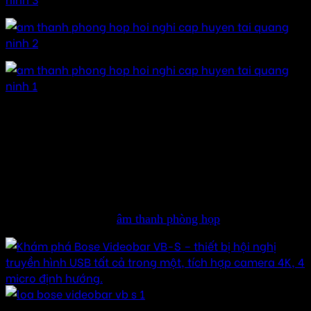
Hãy liên hệ chúng tôi để được tư vấn :
Báo giá cạnh tranh – Sản phẩm chất lượng -Thi công
hoàn hảo
Âm thanh hay SĐT/Zalo : 094.656.299
Miễn phí vận chuyển
Một vài cấu hình cho
âm thanh phòng họp