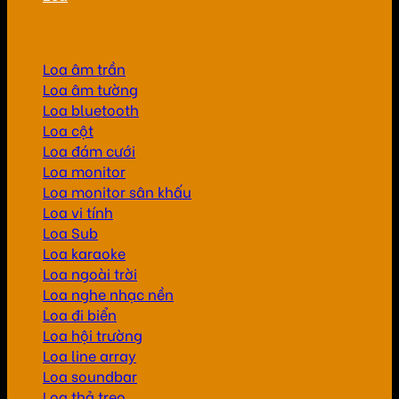
Loa âm trần
Loa âm tường
Loa bluetooth
Loa cột
Loa đám cưới
Loa monitor
Loa monitor sân khấu
Loa vi tính
Loa Sub
Loa karaoke
Loa ngoài trời
Loa nghe nhạc nền
Loa đi biển
Loa hội trường
Loa line array
Loa soundbar
Loa thả treo