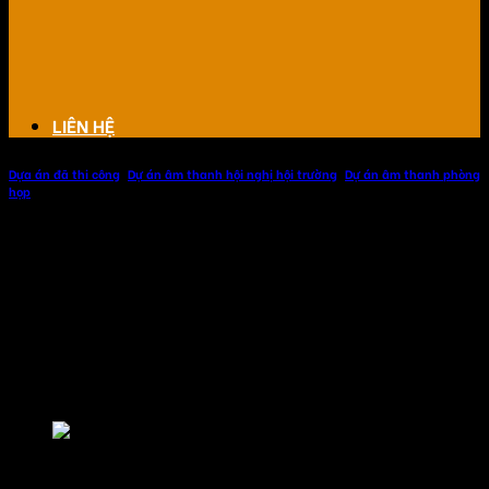
LIÊN HỆ
Dựa án đã thi công
,
Dự án âm thanh hội nghị hội trường
,
Dự án âm thanh phòng
họp
Âm thanh hội nghị, phòng họp cấp
huyện tại Quảng Ninh
Dự án âm thanh hội nghị, phòng họp cấp huyện tại Quảng
Ninh, chúng tôi hoàn thiện và bàn giao đưa vào sử dụng
một cách hoàn hảo nhất.
Âm thanh hội nghị, phòng họp cấp huyện tại Quảng