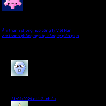
AMTHANHHAY
Âm thanh phòng họp công ty Việt Hàn
Âm thanh phòng họp tại công ty giáo giục
3 thoughts on “
Âm thanh hội nghị, phòng họp
cấp huyện tại Quảng Ninh
”
VyVy
says:
Sản phẩm chính hãng, giá tốt, tư vấn nhiệt tình.
31/01/2024 at 1:21 chiều