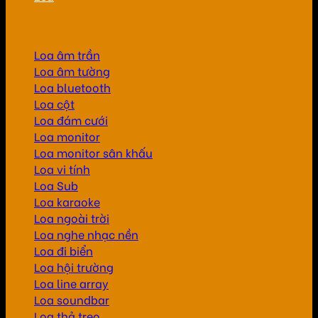
Loa âm trần
Loa âm tường
Loa bluetooth
Loa cột
Loa đám cưới
Loa monitor
Loa monitor sân khấu
Loa vi tính
Loa Sub
Loa karaoke
Loa ngoài trời
Loa nghe nhạc nền
Loa đi biển
Loa hội trường
Loa line array
Loa soundbar
Loa thả treo