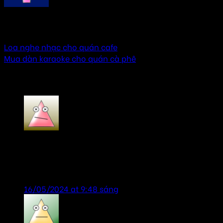
AMTHANHHAY
Loa nghe nhạc cho quán cafe
Mua dàn karaoke cho quán cà phê
4 thoughts on “
Loa quán cafe cao cấp
”
Vũ Ngọc Bảo Anh
says:
sản phẩm tốt, giao hàng thi công nhanh, hỗ trợ
nhiệt tình!
16/05/2024 at 9:48 sáng