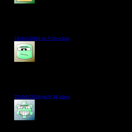
bill gates
says:
sản phẩm chính hãng, giá rẻ, dịch vụ chu đáo,
nhiệt tình.
18/06/2024 at 9:26 sáng
Tien Anh
says:
dịch vụ tốt-sản phẩm chính hãng, lần sau lại ủng
hộ shop
22/08/2024 at 9:34 sáng
tailor chương
says: