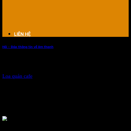
LIÊN HỆ
Hỏi - Đáp thông tin về âm thanh
Loa quán cafe cao cấp
Loa quán cafe
cao cấp chúng tôi sử dụng các dòng loa của
thương hiệu âm thanh nổi tiếng cho quán cà phê của bạn,
đẳng cấp, sang trọng.