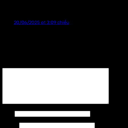
Loa quán cafe cao cấp, cảm ơn đã tư vấn nhiệt
tình! shop uy tín!
20/06/2025 at 3:09 chiều
Để lại một bình luận
Email của bạn sẽ không được hiển thị công khai.
Các
trường bắt buộc được đánh dấu
*
Bình luận
*
Tên
*
Email
*