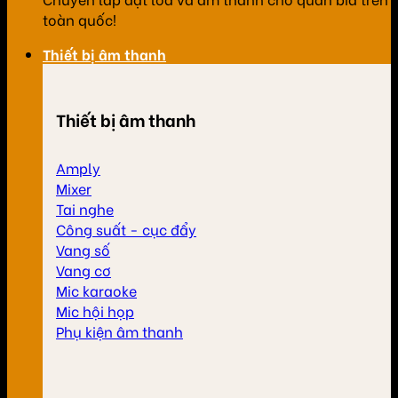
toàn quốc!
Thiết bị âm thanh
Thiết bị âm thanh
Amply
Mixer
Tai nghe
Công suất - cục đẩy
Vang số
Vang cơ
Mic karaoke
Mic hội họp
Phụ kiện âm thanh