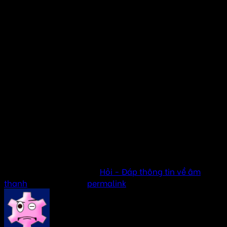
Nếu bạn đang tìm kiếm giải pháp âm thanh cao cấp cho
quán cà phê, hãy đến với amthanhhay.com.vn để được tư
vấn và cung cấp những sản phẩm loa chất lượng tốt nhất.
Chúng tôi tự hào mang đến cho bạn những giải pháp âm
thanh đẳng cấp, giúp quán cà phê của bạn nổi bật và thu
hút hơn.
Xem thêm bài viết
Loa Cafe Nhật
Loa karaoke quán cà phê
Loa lắp quán Cafe
Đầu tư bao nhiêu cho âm thanh quán cafe
Lắp 4 chiếc loa cho quán cafe
This entry was posted in
Hỏi - Đáp thông tin về âm
thanh
. Bookmark the
permalink
.