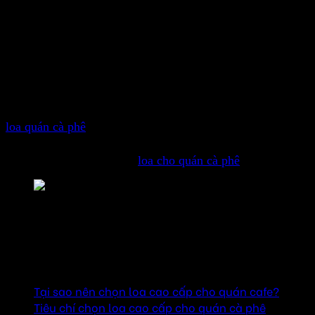
Trong thế giới quán cà phê ngày nay, âm thanh không chỉ
đơn thuần là nền tảng cho không gian, mà còn là một phần
không thể thiếu trong trải nghiệm của khách hàng. Để tạo
ra bầu không khí sang trọng và thư giãn, việc đầu tư vào
loa quán cà phê
cao cấp là một quyết định thông minh. Bài
viết này sẽ giúp bạn hiểu rõ hơn về lợi ích và những tiêu
chí cần xem xét khi chọn
loa cho quán cà phê
của mình.
Loa quán cafe cao cấp
Mục lục
Tại sao nên chọn loa cao cấp cho quán cafe?
Tiêu chí chọn loa cao cấp cho quán cà phê