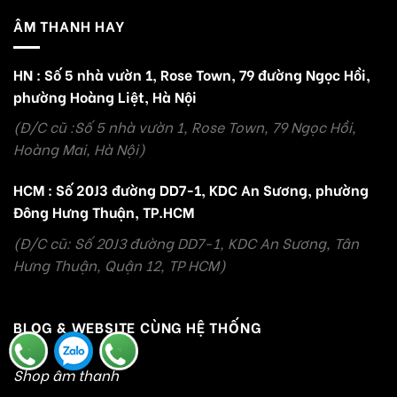
ÂM THANH HAY
HN : Số 5 nhà vườn 1, Rose Town, 79 đường Ngọc Hồi,
phường Hoàng Liệt, Hà Nội
(Đ/C cũ :Số 5 nhà vườn 1, Rose Town, 79 Ngọc Hồi,
Hoàng Mai, Hà Nội)
HCM : Số 20J3 đường DD7-1, KDC An Sương, phường
Đông Hưng Thuận, TP.HCM
(Đ/C cũ: Số 20J3 đường DD7-1, KDC An Sương, Tân
Hưng Thuận, Quận 12, TP HCM)
BLOG & WEBSITE CÙNG HỆ THỐNG
Shop âm thanh