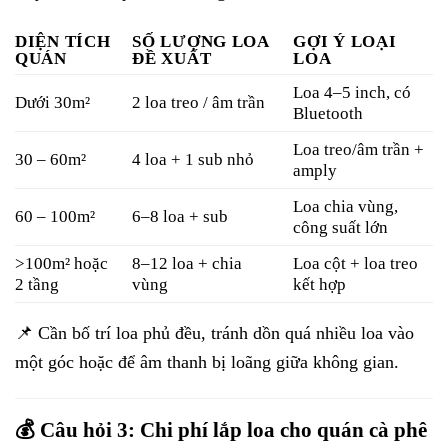
DIỆN TÍCH
SỐ LƯỢNG LOA
GỢI Ý LOẠI
QUÁN
ĐỀ XUẤT
LOA
Loa 4–5 inch, có
Dưới 30m²
2 loa treo / âm trần
Bluetooth
Loa treo/âm trần +
30 – 60m²
4 loa + 1 sub nhỏ
amply
Loa chia vùng,
60 – 100m²
6–8 loa + sub
công suất lớn
>100m² hoặc
8–12 loa + chia
Loa cột + loa treo
2 tầng
vùng
kết hợp
📌 Cần bố trí loa phủ đều, tránh dồn quá nhiều loa vào
một góc hoặc để âm thanh bị loãng giữa không gian.
💰 Câu hỏi 3: Chi phí lắp loa cho quán cà phê