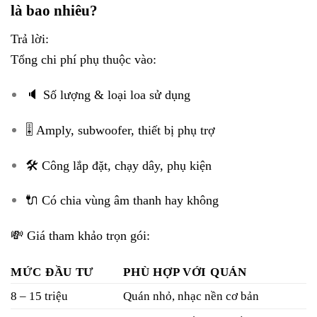
là bao nhiêu?
Trả lời:
Tổng chi phí phụ thuộc vào:
🔈 Số lượng & loại loa sử dụng
🎚️ Amply, subwoofer, thiết bị phụ trợ
🛠️ Công lắp đặt, chạy dây, phụ kiện
🔌 Có chia vùng âm thanh hay không
💸 Giá tham khảo trọn gói:
MỨC ĐẦU TƯ
PHÙ HỢP VỚI QUÁN
8 – 15 triệu
Quán nhỏ, nhạc nền cơ bản