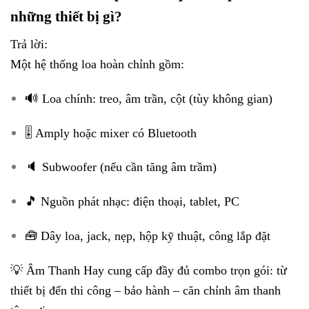
những thiết bị gì?
Trả lời:
Một hệ thống loa hoàn chỉnh gồm:
🔊 Loa chính: treo, âm trần, cột (tùy không gian)
🎚️ Amply hoặc mixer có Bluetooth
🔈 Subwoofer (nếu cần tăng âm trầm)
🎵 Nguồn phát nhạc: điện thoại, tablet, PC
🧰 Dây loa, jack, nẹp, hộp kỹ thuật, công lắp đặt
💡 Âm Thanh Hay cung cấp đầy đủ combo trọn gói: từ
thiết bị đến thi công – bảo hành – căn chỉnh âm thanh