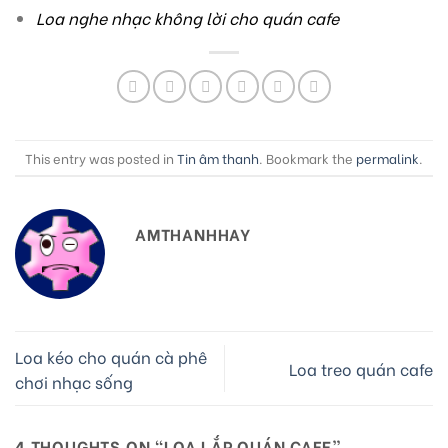
Loa nghe nhạc không lời cho quán cafe
This entry was posted in
Tin âm thanh
. Bookmark the
permalink
.
AMTHANHHAY
Loa kéo cho quán cà phê
Loa treo quán cafe
chơi nhạc sống
4 THOUGHTS ON “
LOA LẮP QUÁN CAFE
”