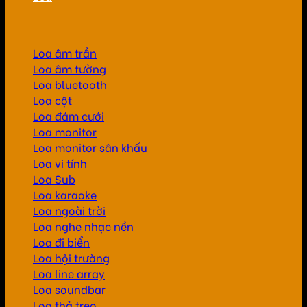
Loa âm trần
Loa âm tường
Loa bluetooth
Loa cột
Loa đám cưới
Loa monitor
Loa monitor sân khấu
Loa vi tính
Loa Sub
Loa karaoke
Loa ngoài trời
Loa nghe nhạc nền
Loa đi biển
Loa hội trường
Loa line array
Loa soundbar
Loa thả treo