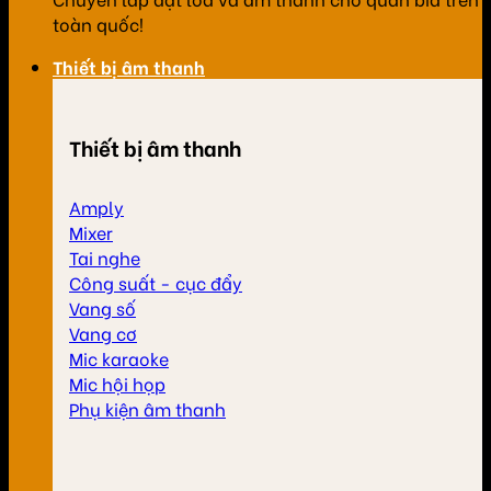
toàn quốc!
Thiết bị âm thanh
Thiết bị âm thanh
Amply
Mixer
Tai nghe
Công suất - cục đẩy
Vang số
Vang cơ
Mic karaoke
Mic hội họp
Phụ kiện âm thanh