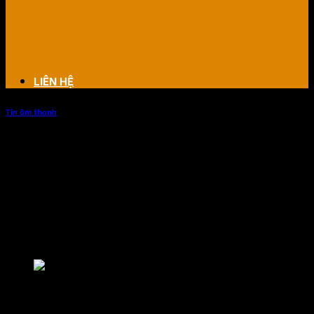
LIÊN HỆ
Tin âm thanh
Loa nào phù hợp với diện tích quán
cafe nhỏ
Loa nào phù hợp với diện tích quán cafe nhỏ? bạn có thể
sử dụng các loại loa có công suất vừa phải cho quán cà
phê mà vẫn đảm bảo âm thanh.