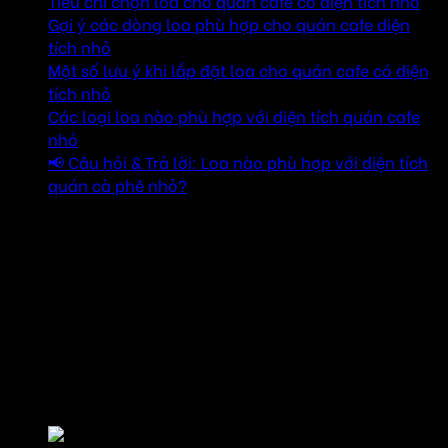
Tiêu chí chọn loa cho quán cafe có diện tích nhỏ
Gợi ý các dòng loa phù hợp cho quán cafe diện
tích nhỏ
Một số lưu ý khi lắp đặt loa cho quán cafe có diện
tích nhỏ
Các loại loa nào phù hợp với diện tích quán cafe
nhỏ
📢 Câu hỏi & Trả lời: Loa nào phù hợp với diện tích
quán cà phê nhỏ?
Tiêu chí chọn loa cho quán cafe có diện tích
nhỏ
Công suất phù hợp đối với quán có diện tích nhỏ từ 20-
50m², bạn không cần loa có công suất quá lớn, chỉ khoảng
50-150W là đủ để phủ âm đều khắp không gian. Công suất
loa quá lớn sẽ gây khó chịu và dễ làm khách hàng mất tập
trung vào cuộc trò chuyện.