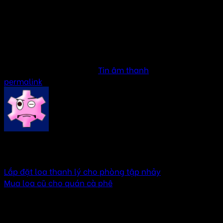
Dàn âm thanh Bose cho quá cà phê
Loa treo quán cafe
Loa lắp quán Cafe
Lắp 2 chiếc loa cho quán cafe
Báo giá dàn âm thanh quán cà phê
This entry was posted in
Tin âm thanh
. Bookmark the
permalink
.
AMTHANHHAY
Lắp đặt loa thanh lý cho phòng tập nhảy
Mua loa cũ cho quán cà phê
3 thoughts on “
Loa nào phù hợp với diện tích
quán cafe nhỏ
”