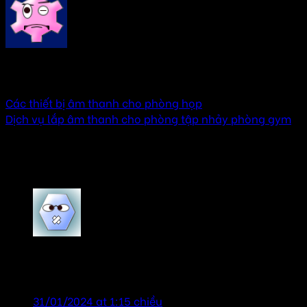
AMTHANHHAY
Các thiết bị âm thanh cho phòng họp
Dịch vụ lắp âm thanh cho phòng tập nhảy phòng gym
4 thoughts on “
Cải tạo âm thanh cho phòng
họp
”
VyVy
says:
Sản phẩm chính hãng, giá tốt, tư vấn nhiệt tình.
31/01/2024 at 1:15 chiều