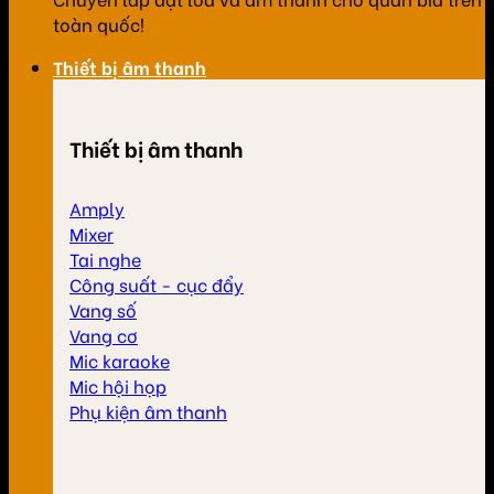
toàn quốc!
Thiết bị âm thanh
Thiết bị âm thanh
Amply
Mixer
Tai nghe
Công suất - cục đẩy
Vang số
Vang cơ
Mic karaoke
Mic hội họp
Phụ kiện âm thanh