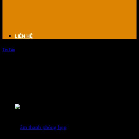
LIÊN HỆ
Tin Tức
Cải tạo âm thanh cho phòng họp
Cải tạo âm thanh cho phòng họp là một nhu cầu cần thiết
khi bạn muốn nâng cấp hoặc sửa đổi hệ thống âm thanh
phù hợp với nhu cầu sử dụng.
Cải tạo âm thanh cho phòng họp
Cải tạo
âm thanh phòng họp
đòi hỏi sự lựa chọn và thiết
kế hệ thống âm thanh phù hợp, đảm bảo rằng các thiết bị