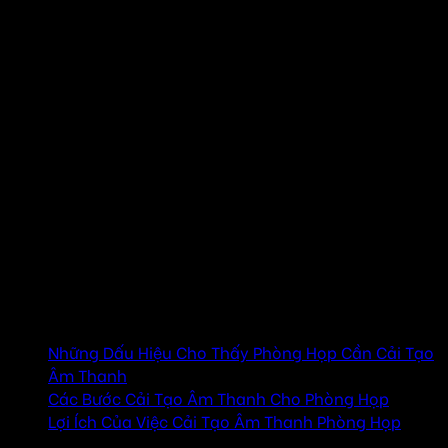
Cải tạo âm thanh cho phòng họp là một bước đi quan trọng
nhằm đảm bảo chất lượng giao tiếp trong các cuộc họp và
hội nghị, đặc biệt là khi phòng họp hiện tại đang gặp phải
các vấn đề về âm thanh như tiếng vọng, tạp âm, hoặc âm
thanh không rõ ràng. Một hệ thống âm thanh không đạt
chuẩn sẽ làm gián đoạn quá trình trao đổi thông tin, gây
khó chịu và giảm hiệu quả làm việc. Bài viết dưới đây sẽ
hướng dẫn bạn cách cải tạo âm thanh cho phòng họp để
nâng cao trải nghiệm nghe nhìn cho tất cả mọi người tham
gia.
Mục lục
Những Dấu Hiệu Cho Thấy Phòng Họp Cần Cải Tạo
Âm Thanh
Các Bước Cải Tạo Âm Thanh Cho Phòng Họp
Lợi Ích Của Việc Cải Tạo Âm Thanh Phòng Họp