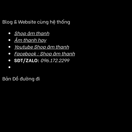
(Đ/C cũ: Số 20J3 đường DD7-1, KDC An Sương, Tân
Hưng Thuận, Quận 12, TP HCM)
Blog & Website cùng hệ thống
Shop âm thanh
Âm thanh hay
Youtube Shop âm thanh
Facebook : Shop âm thanh
SĐT/ZALO:
096.172.2299
Bản Đồ đường đi