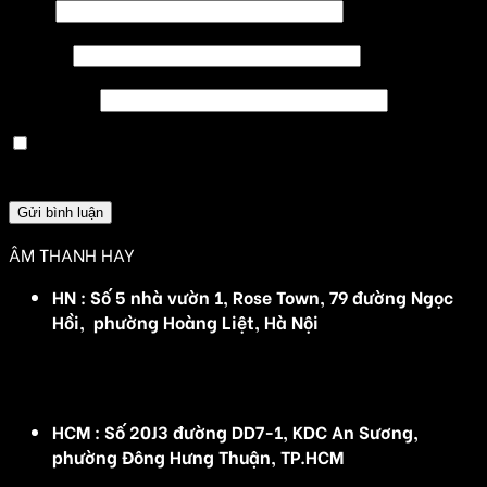
Tên
*
Email
*
Trang web
Lưu tên của tôi, email, và trang web trong trình
duyệt này cho lần bình luận kế tiếp của tôi.
ÂM THANH HAY
HN : Số 5 nhà vườn 1, Rose Town, 79 đường Ngọc
Hồi, phường Hoàng Liệt, Hà Nội
(Đ/C cũ :Số 5 nhà vườn 1, Rose Town, 79 Ngọc Hồi,
Hoàng Mai, Hà Nội)
HCM : Số 20J3 đường DD7-1, KDC An Sương,
phường Đông Hưng Thuận, TP.HCM