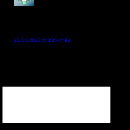
tailor chương
says:
Cải tạo âm thanh cho phòng họp, cảm ơn đã tư
vấn nhiệt tình! shop uy tín!
20/06/2025 at 3:35 chiều
Để lại một bình luận
Email của bạn sẽ không được hiển thị công khai.
Các
trường bắt buộc được đánh dấu
*
Bình luận
*