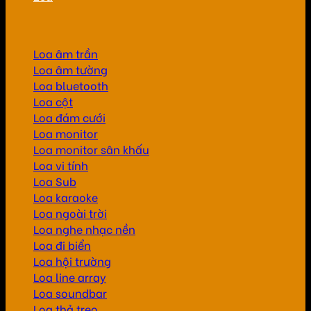
Loa âm trần
Loa âm tường
Loa bluetooth
Loa cột
Loa đám cưới
Loa monitor
Loa monitor sân khấu
Loa vi tính
Loa Sub
Loa karaoke
Loa ngoài trời
Loa nghe nhạc nền
Loa đi biển
Loa hội trường
Loa line array
Loa soundbar
Loa thả treo