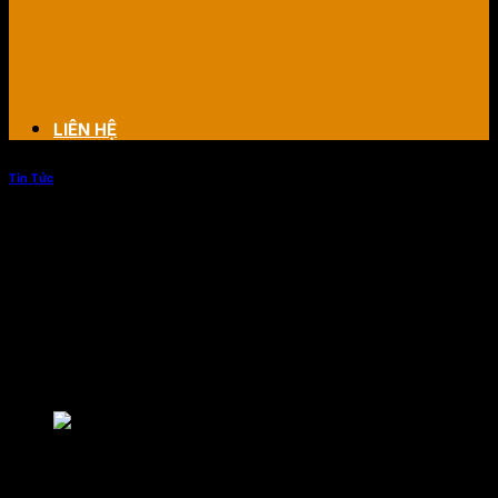
LIÊN HỆ
Tin Tức
Lắp đặt âm thanh cho nhà văn hóa –
tổ dân phố tại Hoàn Kiếm
Chúng tôi cam kết cung cấp dịch vụ lắp đặt hệ thống âm
thanh chất lượng cao và phù hợp với nhu cầu của nhà văn
hóa – tổ dân phố tại Hoàn Kiếm.
Lắp đặt âm thanh cho nhà văn hóa – tổ dân phố tại H
Mục lục