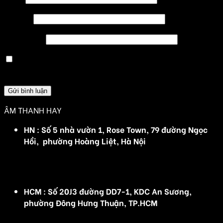
Email
*
Trang web
Lưu tên của tôi, email, và trang web trong trình
duyệt này cho lần bình luận kế tiếp của tôi.
ÂM THANH HAY
HN : Số 5 nhà vườn 1, Rose Town, 79 đường Ngọc
Hồi, phường Hoàng Liệt, Hà Nội
(Đ/C cũ :Số 5 nhà vườn 1, Rose Town, 79 Ngọc Hồi,
Hoàng Mai, Hà Nội)
HCM : Số 20J3 đường DD7-1, KDC An Sương,
phường Đông Hưng Thuận, TP.HCM
(Đ/C cũ: Số 20J3 đường DD7-1, KDC An Sương, Tân