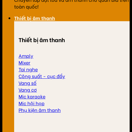
toàn quốc!
Thiết bị âm thanh
Thiết bị âm thanh
Amply
Mixer
Tai nghe
Công suất - cục đẩy
Vang số
Vang cơ
Mic karaoke
Mic hội họp
Phụ kiện âm thanh