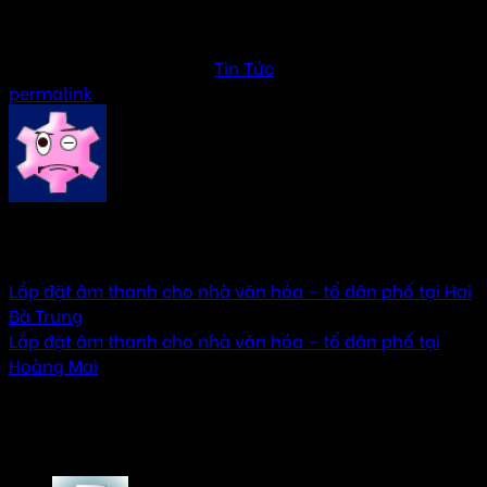
Hà Đông
This entry was posted in
Tin Tức
. Bookmark the
permalink
.
AMTHANHHAY
Lắp đặt âm thanh cho nhà văn hóa – tổ dân phố tại Hai
Bà Trưng
Lắp đặt âm thanh cho nhà văn hóa – tổ dân phố tại
Hoàng Mai
3 thoughts on “
Lắp đặt âm thanh cho nhà văn
hóa – tổ dân phố tại Hoàn Kiếm
”