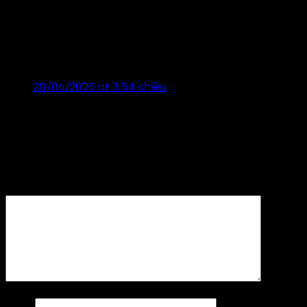
tailor chương
says:
Lắp đặt âm thanh cho nhà văn hóa – tổ dân phố
tại Hoàn Kiếm, cảm ơn đã tư vấn nhiệt tình! shop
uy tín!
20/06/2025 at 3:54 chiều
Để lại một bình luận
Email của bạn sẽ không được hiển thị công khai.
Các
trường bắt buộc được đánh dấu
*
Bình luận
*
Tên
*