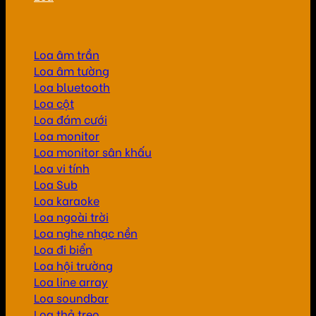
Loa âm trần
Loa âm tường
Loa bluetooth
Loa cột
Loa đám cưới
Loa monitor
Loa monitor sân khấu
Loa vi tính
Loa Sub
Loa karaoke
Loa ngoài trời
Loa nghe nhạc nền
Loa đi biển
Loa hội trường
Loa line array
Loa soundbar
Loa thả treo