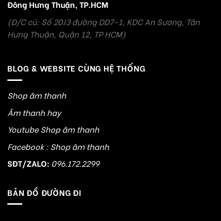
Đông Hưng Thuận, TP.HCM
(Đ/C cũ: Số 20J3 đường DD7-1, KDC An Sương, Tân
Hưng Thuận, Quận 12, TP HCM)
BLOG & WEBSITE CÙNG HỆ THỐNG
Shop âm thanh
Âm thanh hay
Youtube Shop âm thanh
Facebook : Shop âm thanh
SĐT/ZALO:
096.172.2299
BẢN ĐỒ ĐƯỜNG ĐI