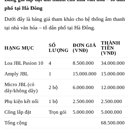
phố tại Hà Đông
Dưới đây là bảng giá tham khảo cho hệ thống âm thanh
tại nhà văn hóa – tổ dân phố tại Hà Đông.
THÀNH
SỐ
ĐƠN GIÁ
HẠNG MỤC
TIỀN
LƯỢNG
(VNĐ)
(VNĐ)
Loa JBL Pasion 10
4
8.500.000
34.000.000
Amply JBL
1
15.000.000
15.000.000
Micro JBL (có
2 bộ
6.000.000
12.000.000
dây/không dây)
Phụ kiện kết nối
1 bộ
2.500.000
2.500.000
Công lắp đặt
Trọn gói
5.000.000
5.000.000
Tổng cộng
68.500.000