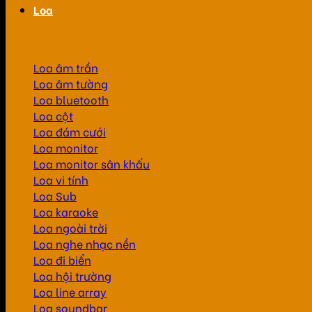
Loa
Loa âm trần
Loa âm tường
Loa bluetooth
Loa cột
Loa đám cưới
Loa monitor
Loa monitor sân khấu
Loa vi tính
Loa Sub
Loa karaoke
Loa ngoài trời
Loa nghe nhạc nền
Loa đi biển
Loa hội trường
Loa line array
Loa soundbar