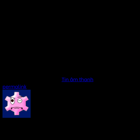
khắp không gian. Để đảm bảo giải pháp âm thanh phù hợp
nhất, hãy liên hệ Âm Thanh Hay để được tư vấn chi tiết.
Xem thêm bài viết
Loa cho phòng họp nhỏ
Âm thanh cho phòng họp công ty
Lắp đặt âm thanh phòng họp tại Hà Nội
Tư vấn loa cho phòng họp
Có nên dùng loa cột cho phòng họp
This entry was posted in
Tin âm thanh
. Bookmark the
permalink
.
AMTHANHHAY