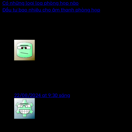
Có những loại loa phòng họp nào
Đầu tư bao nhiêu cho âm thanh phòng họp
2 thoughts on “
Có những vị trí nào tốt để lắp đặt
loa trong phòng họp
”
Tien Anh
says:
dịch vụ tốt-sản phẩm chính hãng, lần sau lại ủng
hộ shop
22/08/2024 at 9:30 sáng
tailor chương
says: