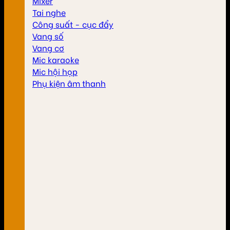
Mixer
Tai nghe
Công suất - cục đẩy
Vang số
Vang cơ
Mic karaoke
Mic hội họp
Phụ kiện âm thanh