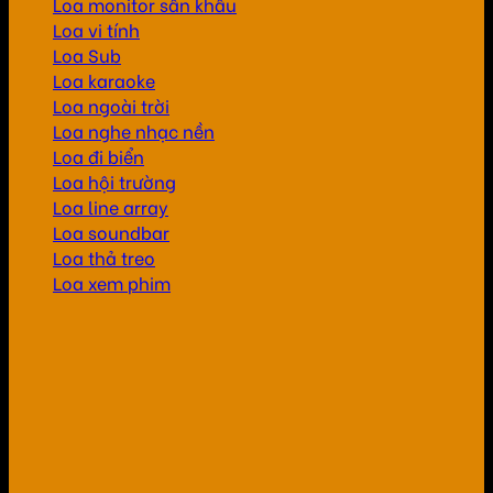
Loa monitor sân khấu
Loa vi tính
Loa Sub
Loa karaoke
Loa ngoài trời
Loa nghe nhạc nền
Loa đi biển
Loa hội trường
Loa line array
Loa soundbar
Loa thả treo
Loa xem phim