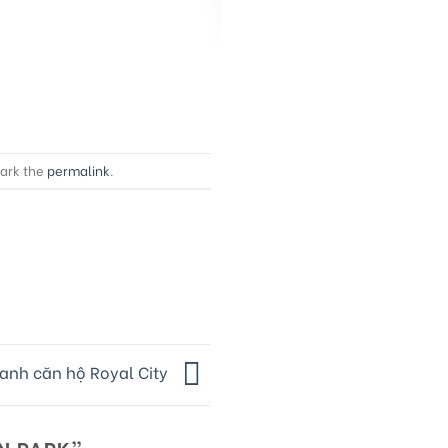
ark the
permalink
.
hanh căn hộ Royal City
N PARK
”