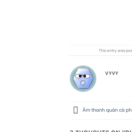
This entry was po
VYVY
Âm thanh quán cà phê
3 THOUGHTS ON “
D