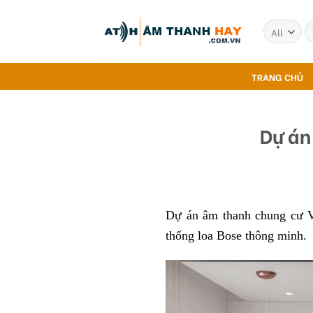
Skip
to
T
ki
content
TRANG CHỦ
Dự án
Dự án âm thanh chung cư V
thống loa Bose thông minh.