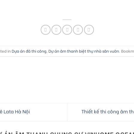
sted in
Dựa án đã thi công
,
Dự án âm thanh biệt thự nhà sân vườn
. Bookm
 Lata Hà Nội
Thiết kế thi công âm t
Ự ÁN ÂM THANH CHUNG CƯ VINHOME OCEA