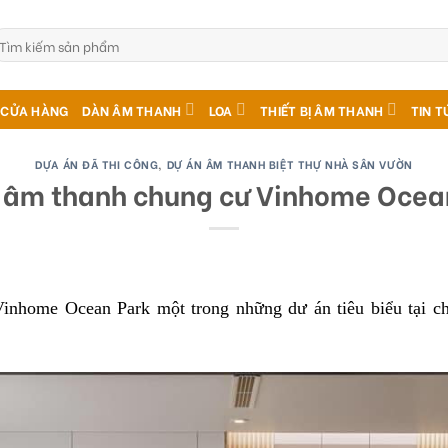
ìm
ếm:
CỬA HÀNG
DÀN ÂM THANH
LOA
THIẾT BỊ ÂM THANH
TIN T
DỰA ÁN ĐÃ THI CÔNG
,
DỰ ÁN ÂM THANH BIỆT THỰ NHÀ SÂN VƯỜN
 âm thanh chung cư Vinhome Ocea
inhome Ocean Park một trong những dư án tiêu biểu tại ch