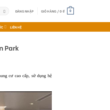
ĐĂNG NHẬP
GIỎ HÀNG /
0
₫
0
ỨC
LIÊN HỆ
n Park
ung cư cao cấp, sử dụng hệ