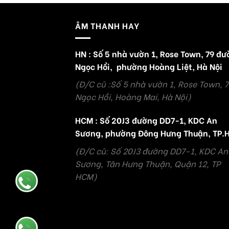
ÂM THANH HAY
HN : Số 5 nhà vườn 1, Rose Town, 79 đ
Ngọc Hồi, phường Hoàng Liệt, Hà Nội
(Đ/C cũ :Số 5 nhà vườn 1, Rose Town, 
Ngọc Hồi, Hoàng Mai, Hà Nội)
HCM : Số 20J3 đường DD7-1, KDC An
Sương, phường Đông Hưng Thuận, TP.
(Đ/C cũ: Số 20J3 đường DD7-1, KDC An
Sương, Tân Hưng Thuận, Quận 12, TP
HCM)
Hotline:
0946562299