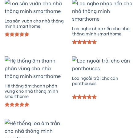
5 sao
5 sao
Loa sân vườn cho nhà thông
minh smarthome
Loa nghe nhạc nền cho nhà
thông minh smarthome
Được xếp
hạng
5.00
Được xếp
5 sao
hạng
5.00
5 sao
Loa ngoài trời cho căn
penthouses
Hệ thống âm thanh phân
vùng cho nhà thông minh
smarthome
Được xếp
hạng
5.00
Được xếp
5 sao
hạng
5.00
5 sao