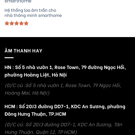
Hệ thống loa âm trần cho
nhà thông minh smarthome
Được xếp
hạng
5.00
5 sao
ÂM THANH HAY
HN : Số 5 nhà vườn 1, Rose Town, 79 đường Ngọc Hồi,
phường Hoàng Liệt, Hà Nội
(Đ/C cũ :Số 5 nhà vườn 1, Rose Town, 79 Ngọc Hồi,
Hoàng Mai, Hà Nội)
HCM : Số 20J3 đường DD7-1, KDC An Sương, phường
Đông Hưng Thuận, TP.HCM
(Đ/C cũ: Số 20J3 đường DD7-1, KDC An Sương, Tân
Hưng Thuận, Quận 12, TP HCM)