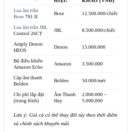
HIỆU
KHẢO (VNĐ)
Loa âm trần
Bose
12.500.000/chiếc
Bose
791 II
Loa âm trần JBL
JBL
8.500.000/chiếc
Control 26CT
Amply Denon
Denon
15.000.000
HEOS
Bộ điều khiển
Amazon
3.500.000
Amazon Echo
Cáp âm thanh
Belden
50.000/mét
Belden
Chi phí lắp đặt
Âm Thanh
2.000.000 –
(trung bình)
Hay
5.000.000
Lưu ý: Giá cả có thể thay đổi tùy theo thời điểm
và chính sách khuyến mãi.