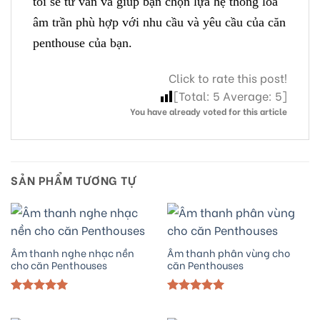
tôi sẽ tư vấn và giúp bạn chọn lựa hệ thống loa
âm trần phù hợp với nhu cầu và yêu cầu của căn
penthouse của bạn.
Click to rate this post!
[Total:
5
Average:
5
]
You have already voted for this article
SẢN PHẨM TƯƠNG TỰ
Âm thanh nghe nhạc nền
Âm thanh phân vùng cho
cho căn Penthouses
căn Penthouses
Được xếp
Được xếp
hạng
5.00
hạng
5.00