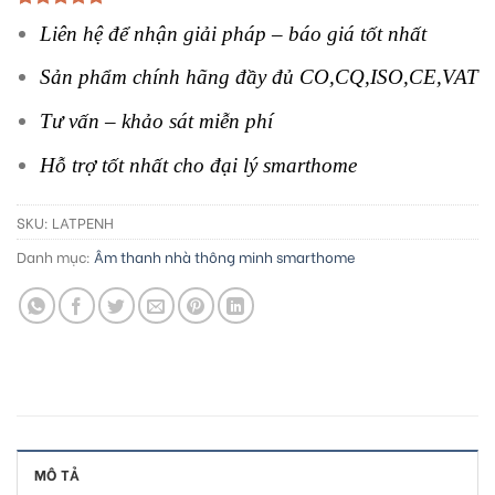
5.00
4
trên 5
Liên hệ để nhận giải pháp – báo giá tốt nhất
dựa trên
đánh giá
Sản phẩm chính hãng đầy đủ CO,CQ,ISO,CE,VAT
Tư vấn – khảo sát miễn phí
Hỗ trợ tốt nhất cho đại lý smarthome
SKU:
LATPENH
Danh mục:
Âm thanh nhà thông minh smarthome
MÔ TẢ