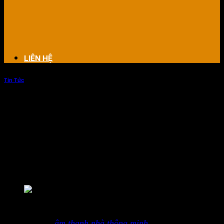
LIÊN HỆ
Tin Tức
Thiết bị âm thanh cho nhà thông
minh smarthome
Trong một nhà thông minh Smarthome, hệ thống âm thanh
có thể được tích hợp để mang đến cho gia đình bạn trải
nghiệm âm thanh tuyệt vời và thuận tiện.
Thiết bị âm thanh cho nhà thông minh smarthome
Thiết bị
âm thanh nhà thông minh
SmartHome: