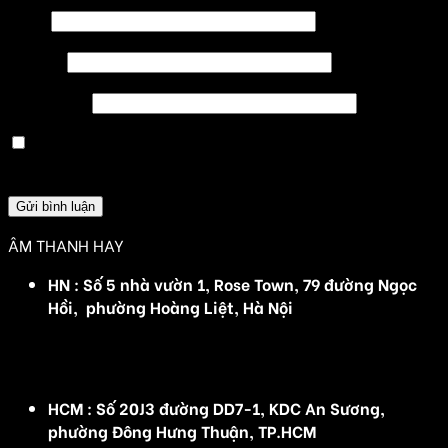
Tên
*
Email
*
Trang web
Lưu tên của tôi, email, và trang web trong trình
duyệt này cho lần bình luận kế tiếp của tôi.
ÂM THANH HAY
HN : Số 5 nhà vườn 1, Rose Town, 79 đường Ngọc
Hồi, phường Hoàng Liệt, Hà Nội
(Đ/C cũ :Số 5 nhà vườn 1, Rose Town, 79 Ngọc Hồi,
Hoàng Mai, Hà Nội)
HCM : Số 20J3 đường DD7-1, KDC An Sương,
phường Đông Hưng Thuận, TP.HCM