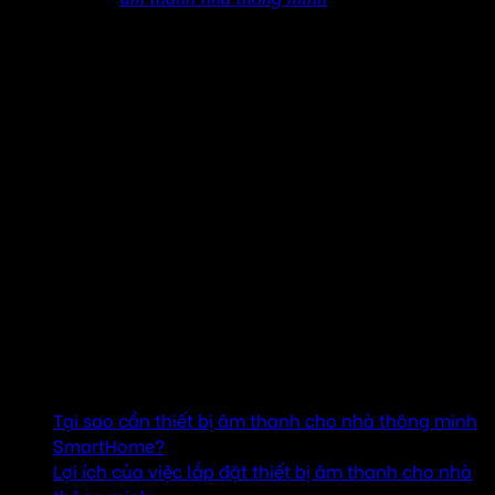
Giải pháp hoàn hảo cho không gian sống hiện
đại
Trong thời đại công nghệ 4.0, nhà thông minh
(SmartHome) đã trở thành một xu hướng không thể thiếu
trong cuộc sống hiện đại. Nhà thông minh không chỉ mang
lại sự tiện lợi trong việc quản lý các thiết bị điện tử mà
còn tạo ra một không gian sống thoải mái, tiện nghi và an
toàn. Một trong những yếu tố quan trọng góp phần vào sự
tiện nghi này chính là hệ thống âm thanh thông minh. Việc
tích hợp các thiết bị âm thanh hiện đại vào ngôi nhà không
chỉ giúp nâng cao chất lượng cuộc sống mà còn mang lại
những trải nghiệm giải trí tuyệt vời.
Mục lục
Tại sao cần thiết bị âm thanh cho nhà thông minh
SmartHome?
Lợi ích của việc lắp đặt thiết bị âm thanh cho nhà