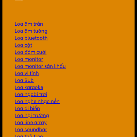
Loa âm trần
Loa âm tường
Loa bluetooth
Loa cột
Loa đám cưới
Loa monitor
Loa monitor sân khấu
Loa vi tính
Loa Sub
Loa karaoke
Loa ngoài trời
Loa nghe nhạc nền
Loa đi biển
Loa hội trường
Loa line array
Loa soundbar
Loa thả treo