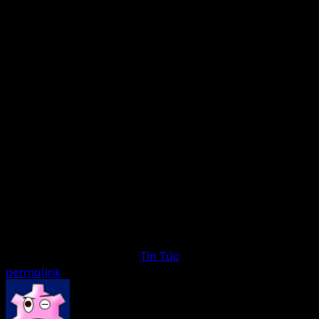
bass. Thực hiện các điều chỉnh cần thiết để có được
chất lượng âm thanh hoàn hảo.
Thiết bị âm thanh cho nhà thông minh mang đến nhiều lợi
ích vượt trội, giúp nâng cao chất lượng cuộc sống và trải
nghiệm giải trí cho mọi gia đình. Với sự phát triển của
công nghệ, việc tích hợp các thiết bị âm thanh vào hệ
thống SmartHome không chỉ mang lại sự tiện lợi trong
việc điều khiển mà còn giúp tạo ra một không gian sống
hiện đại, thông minh và đầy tiện nghi. Nếu bạn đang tìm
kiếm những giải pháp âm thanh chất lượng cho nhà thông
minh, đừng ngần ngại liên hệ với Âm Thanh Hay để nhận
được sự tư vấn chuyên nghiệp và những sản phẩm âm
thanh hiện đại, tối ưu cho ngôi nhà của bạn.
This entry was posted in
Tin Tức
. Bookmark the
permalink
.