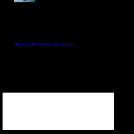
tailor chương
says:
Thiết bị âm thanh cho nhà thông minh
smarthome, cảm ơn đã tư vấn nhiệt tình! shop uy
tín!
20/06/2025 at 4:00 chiều
Để lại một bình luận
Email của bạn sẽ không được hiển thị công khai.
Các
trường bắt buộc được đánh dấu
*
Bình luận
*