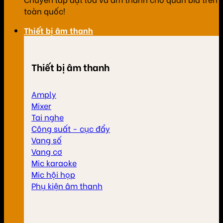
toàn quốc!
Thiết bị âm thanh
Thiết bị âm thanh
Amply
Mixer
Tai nghe
Công suất - cục đẩy
Vang số
Vang cơ
Mic karaoke
Mic hội họp
Phụ kiện âm thanh