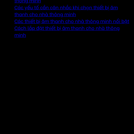
thông minh
Các yếu tố cần cân nhắc khi chọn thiết bị âm
thanh cho nhà thông minh
Các thiết bị âm thanh cho nhà thông minh nổi bật
Cách lắp đặt thiết bị âm thanh cho nhà thông
minh
Tại sao cần thiết bị âm thanh cho nhà thông
minh SmartHome?
Nhà thông minh không chỉ đơn thuần là các thiết bị điện tử
kết nối với nhau qua mạng internet mà còn bao gồm các hệ
thống âm thanh, ánh sáng và các thiết bị giải trí khác.
Tạo
ra không gian giải trí hoàn hảo: Thiết bị âm thanh cho nhà
thông minh giúp bạn thưởng thức âm nhạc, phim ảnh, và
các chương trình giải trí khác với chất lượng âm thanh
tuyệt vời. Bạn có thể dễ dàng điều khiển hệ thống âm
thanh từ xa thông qua điện thoại thông minh, máy tính
bảng hoặc các thiết bị điều khiển giọng nói, mang lại sự