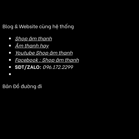
(Đ/C cũ: Số 20J3 đường DD7-1, KDC An Sương, Tân
Hưng Thuận, Quận 12, TP HCM)
Blog & Website cùng hệ thống
Shop âm thanh
Âm thanh hay
Youtube Shop âm thanh
Facebook : Shop âm thanh
SĐT/ZALO:
096.172.2299
Bản Đồ đường đi