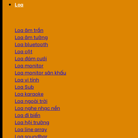
Loa
Loa âm trần
Loa âm tường
Loa bluetooth
Loa cột
Loa đám cưới
Loa monitor
Loa monitor sân khấu
Loa vi tính
Loa Sub
Loa karaoke
Loa ngoài trời
Loa nghe nhạc nền
Loa đi biển
Loa hội trường
Loa line array
Loa soundbar