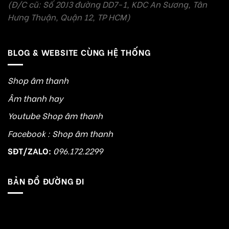
(Đ/C cũ: Số 20J3 đường DD7-1, KDC An Sương, Tân
Hưng Thuận, Quận 12, TP HCM)
BLOG & WEBSITE CÙNG HỆ THỐNG
Shop âm thanh
Âm thanh hay
Youtube Shop âm thanh
Facebook : Shop âm thanh
SĐT/ZALO:
096.172.2299
BẢN ĐỒ ĐƯỜNG ĐI