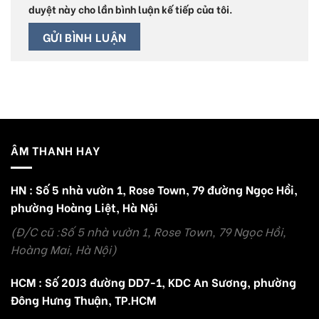
duyệt này cho lần bình luận kế tiếp của tôi.
ÂM THANH HAY
HN : Số 5 nhà vườn 1, Rose Town, 79 đường Ngọc Hồi,
phường Hoàng Liệt, Hà Nội
(Đ/C cũ :Số 5 nhà vườn 1, Rose Town, 79 Ngọc Hồi,
Hoàng Mai, Hà Nội)
HCM : Số 20J3 đường DD7-1, KDC An Sương, phường
Đông Hưng Thuận, TP.HCM