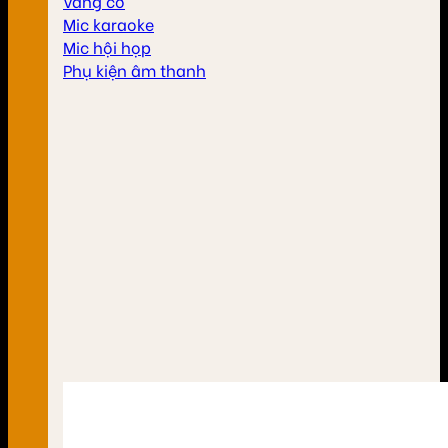
Vang cơ
Mic karaoke
Mic hội họp
Phụ kiện âm thanh