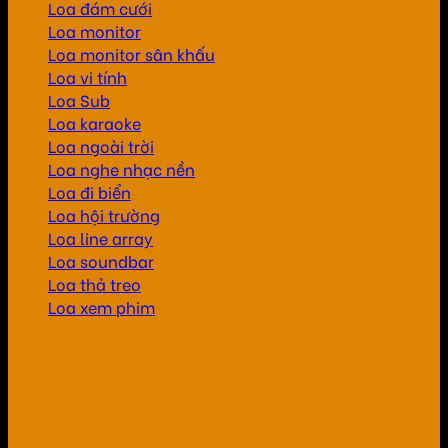
Loa đám cưới
Loa monitor
Loa monitor sân khấu
Loa vi tính
Loa Sub
Loa karaoke
Loa ngoài trời
Loa nghe nhạc nền
Loa đi biển
Loa hội trường
Loa line array
Loa soundbar
Loa thả treo
Loa xem phim