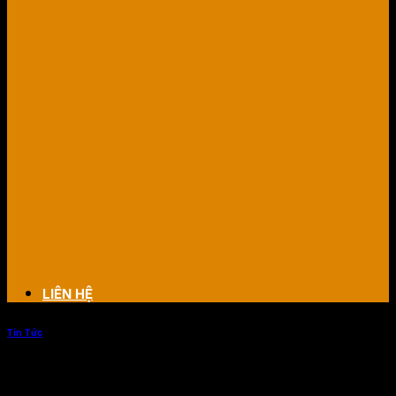
LIÊN HỆ
Tin Tức
Nên dùng loa nào cho quán cà phê