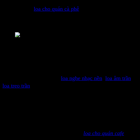
Khi lựa chọn
loa cho quán cà phê
(cafe), có một số yếu tố
cần xem xét như diện tích quán, loại âm nhạc và không
gian âm thanh mà bạn muốn tạo ra.
Nên dùng loa nào cho quán cà phê
Nên dùng loa nào cho quán cà phê? Tùy theo mục đích sử
dụng của quán cà phê mà chọn loa sao cho phù hợp nhất.
Như các quán cà phê nghe nhạc nhẹ nhàng, ru rương, nhạc
nền thì các bạn nên dùng
loa nghe nhạc nền
,
loa âm trần
,
loa treo trần
hay các dòng loa có công suất vừa phải.
Nên dùng loa nào cho quán cafe tiết kiệm, giá tốt? dùng
loa phải phù hợp diện tích quán, nhu cầu sử dụng, mức
đầu tư tránh dùng các loa cho quán cà phê không phù hơp
gây lãng phí.
Chúng tôi cung cấp các dòng
loa cho quán cafe