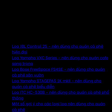
điều dễ dàng, bởi mỗi không gian, phong cách quán cà phê
lại cần một hệ thống âm thanh khác nhau. Vậy nên dùng
loa nào cho quán cà phê để mang lại trải nghiệm tốt nhất
cho khách hàng? Hãy cùng Âm Thanh Hay khám phá
những giải pháp tối ưu dưới đây.
Mục lục
Loa JBL Control 25 – nên dùng cho quán cà phê
hiện đại
Loa Yamaha VXC Series – nên dùng cho quán cafe
sang trọng
Loa Bose FreeSpace FS4SE – nên dùng cho quán
cà phê sân vườn
Loa Yamaha STAGEPAS 1K mkII – nên dùng cho
quán cà phê biểu diễn
Loa ITC HC-530B – nên dùng cho quán cà phê phổ
thông
Một số gợi ý cho các loại loa nên dùng cho quán
cà phê