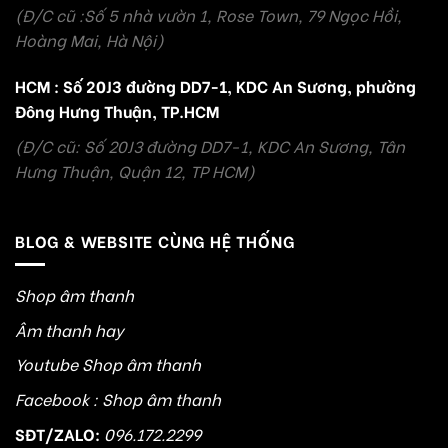
(Đ/C cũ :Số 5 nhà vườn 1, Rose Town, 79 Ngọc Hồi,
Hoàng Mai, Hà Nội)
HCM : Số 20J3 đường DD7-1, KDC An Sương, phường
Đông Hưng Thuận, TP.HCM
(Đ/C cũ: Số 20J3 đường DD7-1, KDC An Sương, Tân
Hưng Thuận, Quận 12, TP HCM)
BLOG & WEBSITE CÙNG HỆ THỐNG
Shop âm thanh
Âm thanh hay
Youtube Shop âm thanh
Facebook : Shop âm thanh
SĐT/ZALO:
096.172.2299