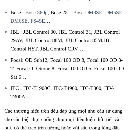
Bose :
Bose 360p
, Bose 251,
Bose DM3SE
.
DM5SE
,
DM6SE
,
FS4SE
…
JBL : JBL Control 30, JBL Control 31, JBL Control
29AV, JBL Control 88M, JBL Control 85M,JBL
Control HST, JBL Control CRV…
Focal: OD Sub12, Focal 100 OD 8, Focal 100 OD 8-
T, Focal OD Stone 8, Focal 100 OD 6, Focal 100 OD
Sat 5…
ITC : ITC-T1900C, ITC-T4900, ITC-T300, ITV-
T300A…
Các thương hiệu trên đều đáp ứng mọi nhu cầu sử dụng
cho căn biệt thự, chống chịu mọi điều kiện thời tiết và
bụi, có thể treo trên tường hoặc vùi sâu trong lòng đất.