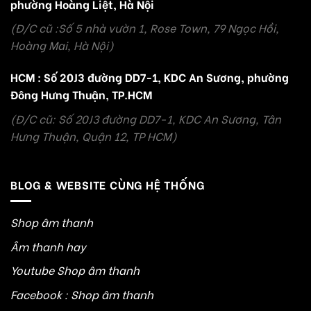
phường Hoàng Liệt, Hà Nội
(Đ/C cũ :Số 5 nhà vườn 1, Rose Town, 79 Ngọc Hồi,
Hoàng Mai, Hà Nội)
HCM : Số 20J3 đường DD7-1, KDC An Sương, phường
Đông Hưng Thuận, TP.HCM
(Đ/C cũ: Số 20J3 đường DD7-1, KDC An Sương, Tân
Hưng Thuận, Quận 12, TP HCM)
BLOG & WEBSITE CÙNG HỆ THỐNG
Shop âm thanh
Âm thanh hay
Youtube Shop âm thanh
Facebook : Shop âm thanh