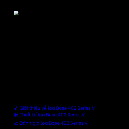
nhất và các phụ kiện đi kèm!
Loa Bose 402 Series V
“Di sản âm thanh huyền thoại – Nay trở lại
mạnh mẽ hơn bao giờ hết!”
Bose 402 Series V là thế hệ mới của dòng loa được ưa
chuộng nhất trong lịch sử âm thanh chuyên nghiệp. Được
thiết kế để mang đến âm thanh toàn dải mạnh mẽ, khả
năng phân tán rộng và độ bền vượt trội, 402 Series V là
lựa chọn lý tưởng cho không gian nhà hàng, hội trường,
sân khấu, nhà thờ và không gian ngoài trời.
Mục lục
🎵 Giới thiệu về loa Bose 402 Series V
🛠️ Thiết kế loa Bose 402 Series V
📈 Đánh giá loa Bose 402 Series V