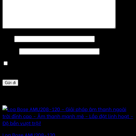
Tên
*
Email
*
Lưu tên của tôi, email, và trang web trong trình
duyệt này cho lần bình luận kế tiếp của tôi.
Sản phẩm tương tự
Loa Bose AMU208-120