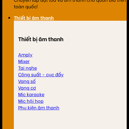
toàn quốc!
Thiết bị âm thanh
Thiết bị âm thanh
Amply
Mixer
Tai nghe
Công suất - cục đẩy
Vang số
Vang cơ
Mic karaoke
Mic hội họp
Phụ kiện âm thanh