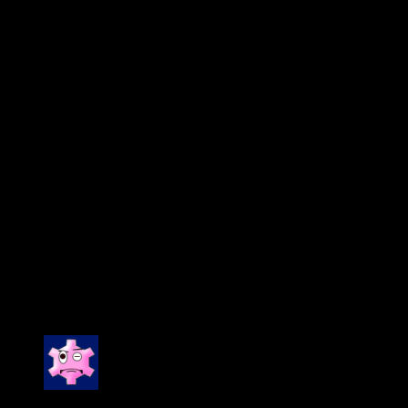
Vỏ loa
Nhựa HDPE gia cường
Màu sắc
Đen / Trắng
Lưới loa
Thép đục lỗ phủ sơn tĩnh điện
Chuẩn bảo vệ môi
IP55 – chống bụi và nước
trường
7 điểm ren M8 (4 lưng, 2 trên, 1
Điểm treo
đáy)
Giá treo pan & tilt chuyên dụng từ
Phụ kiện tùy chọn
Bose
Click to rate this post!
[Total:
2
Average:
5
]
You have already voted for this article
2 đánh giá cho
Loa Bose 402 V
Được xếp hạng
5
5 sao