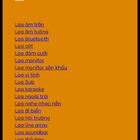
Loa âm trần
Loa âm tường
Loa bluetooth
Loa cột
Loa đám cưới
Loa monitor
Loa monitor sân khấu
Loa vi tính
Loa Sub
Loa karaoke
Loa ngoài trời
Loa nghe nhạc nền
Loa đi biển
Loa hội trường
Loa line array
Loa soundbar
Loa thả treo