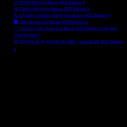
🎶 Chất âm loa Bose 402 Series V
⚙️ Công nghệ loa Bose 402 Series V
💪 Độ bền và bảo hành loa Bose 402 Series V
🏢 Ứng dụng loa Bose 402 Series V
✅ Tại sao nên mua loa Bose 402 Series V tại Âm
Thanh Hay?
📋 Thông số kỹ thuật chi tiết – Loa Bose 402 Series
V
🎵 Giới thiệu về loa Bose 402 Series V
🔹 Phiên bản nâng cấp từ dòng loa huyền thoại, cải tiến cả
về thiết kế lẫn hiệu suất
🔹 Trang bị 4 củ loa toàn dải 4.5 inch cho âm thanh mượt
mà, lan tỏa khắp không gian
🔹 Tích hợp công nghệ mảng loa độc quyền cho góc phủ
âm rộng 120° x 60°
🔹 Dải tần xuống đến 73 Hz – hạn chế nhu cầu sử dụng
subwoofer ở mức âm lượng vừa