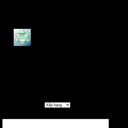
AMTHANHHAY
–
05/06/2025
Loa Bose 402 V đúng chất 1 huyền thoại!
Được xếp hạng
5
5 sao
tailor chương
–
18/06/2025
Loa Bose 402 V hàng chính hãng, giao hàng
nhanh, bảo hành dài!
Thêm một đánh giá
Đánh giá của bạn
*
Đánh giá của bạn
*