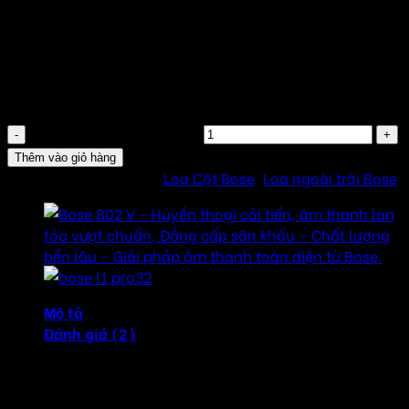
Giá trên chỉ là giá niêm yết
Liên hệ nhận giá rẻ nhất thị trường
Đơn vị tính : Chiếc
Thương hiệu chính hãng : Bose
Made in China
Loa Bose 402 V số lượng
Thêm vào giỏ hàng
SKU:
402V
Danh mục:
Loa Cột Bose
,
Loa ngoài trời Bose
Mô tả
Đánh giá (2)
Loa Bose 402 Series V – Huyền thoại trở lại, âm thanh
🔊
đỉnh cao liên hệ với Âm Thanh Hay để nhận báo giá tốt