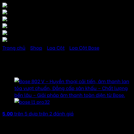
Trang chủ
/
Shop
/
Loa Cột
/
Loa Cột Bose
Loa Bose 402 V
5.00
trên 5 dựa trên
2
đánh giá
17.600.000
₫