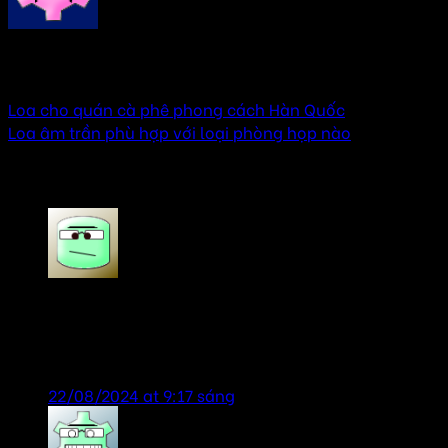
AMTHANHHAY
Loa cho quán cà phê phong cách Hàn Quốc
Loa âm trần phù hợp với loại phòng họp nào
2 thoughts on “
Loa cho quán Cà Phê sách
”
Tien Anh
says:
dịch vụ tốt-sản phẩm chính hãng, lần sau lại ủng
hộ shop
22/08/2024 at 9:17 sáng