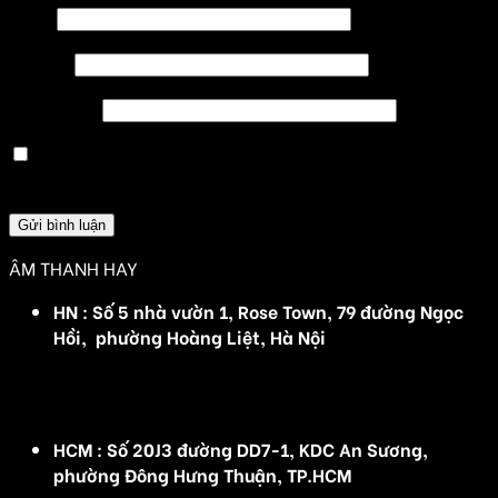
Tên
*
Email
*
Trang web
Lưu tên của tôi, email, và trang web trong trình
duyệt này cho lần bình luận kế tiếp của tôi.
ÂM THANH HAY
HN : Số 5 nhà vườn 1, Rose Town, 79 đường Ngọc
Hồi, phường Hoàng Liệt, Hà Nội
(Đ/C cũ :Số 5 nhà vườn 1, Rose Town, 79 Ngọc Hồi,
Hoàng Mai, Hà Nội)
HCM : Số 20J3 đường DD7-1, KDC An Sương,
phường Đông Hưng Thuận, TP.HCM