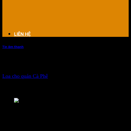
LIÊN HỆ
Tin âm thanh
Loa cho quán Cà Phê sách
Loa cho quán Cà Phê
sách phải đảm bảo âm thanh nhẹ
nhàng, không quá ồn và đảm bảo tính thẩm mỹ cho nội
thất không gian quán cafe.
Loa cho quán Cà Phê sách