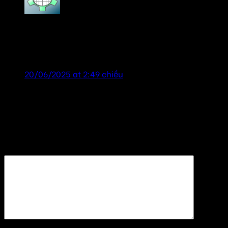
tailor chương
says:
Loa cho quán Cà Phê sách, cảm ơn đã tư vấn nhiệt
tình! shop uy tín!
20/06/2025 at 2:49 chiều
Để lại một bình luận
Email của bạn sẽ không được hiển thị công khai.
Các
trường bắt buộc được đánh dấu
*
Bình luận
*