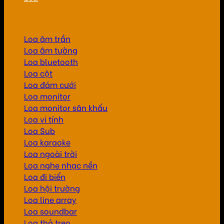
Loa âm trần
Loa âm tường
Loa bluetooth
Loa cột
Loa đám cưới
Loa monitor
Loa monitor sân khấu
Loa vi tính
Loa Sub
Loa karaoke
Loa ngoài trời
Loa nghe nhạc nền
Loa đi biển
Loa hội trường
Loa line array
Loa soundbar
Loa thả treo