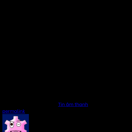
Tư vấn đúng nhu cầu, đúng chất âm mong muốn
Thi công gọn gàng, tối ưu thẩm mỹ
Bảo hành chính hãng 12–24 tháng
Tư vấn miễn phí tại chỗ
Xem thêm bài viết
Loa cho quán cà phê phim
Loa âm thanh đa năng quán cà phê
Loa âm thanh chuyên nghiệp quán cà phê
Loa cho quán cafe nhỏ
Tư vấn loa cho quán cafe
This entry was posted in
Tin âm thanh
. Bookmark the
permalink
.