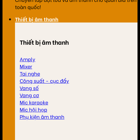
toàn quốc!
Thiết bị âm thanh
Thiết bị âm thanh
Amply
Mixer
Tai nghe
Công suất - cục đẩy
Vang số
Vang cơ
Mic karaoke
Mic hội họp
Phụ kiện âm thanh