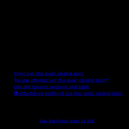
Khi nhắc đến một quán cà phê sách, điều đầu tiên khiến
khách hàng nhớ đến là không gian yên tĩnh, nơi họ có thể
thả mình vào những trang sách hay, hòa quyện cùng một
tách cà phê ấm áp. Tuy nhiên, một yếu tố quan trọng khác
không thể bỏ qua chính là hệ thống âm thanh. Chọn loa
phù hợp cho quán cà phê sách không chỉ giúp tạo không
gian âm nhạc thư giãn mà còn nâng cao trải nghiệm của
khách hàng.
Mục lục
Chọn loa cho quán cà phê sách
Tại sao cần lắp loa cho quán cà phê sách?
Lắp đặt loa cho quán cà phê sách
📚 Câu hỏi và trả lời về loa cho quán cà phê sách
Chọn loa cho quán cà phê sách
Khi chọn loa cho
dàn âm thanh quán cà phê
sách, nơi mà
người ta thường muốn tạo ra một không gian yên tĩnh, thư