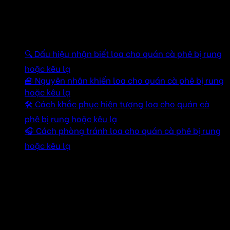
📞 Hỗ trợ online miễn phí nếu bạn muốn tự kiểm tra và
sửa lỗi ban đầu
Mục lục
🔍 Dấu hiệu nhận biết loa cho quán cà phê bị rung
hoặc kêu lạ
🧰 Nguyên nhân khiến loa cho quán cà phê bị rung
hoặc kêu lạ
🛠️ Cách khắc phục hiện tượng loa cho quán cà
phê bị rung hoặc kêu lạ
🎧 Cách phòng tránh loa cho quán cà phê bị rung
hoặc kêu lạ
🔍 Dấu hiệu nhận biết loa cho quán cà phê bị
rung hoặc kêu lạ
🎵 Âm thanh phát ra không rõ, bị nhiễu hoặc có tiếng rè
nhẹ