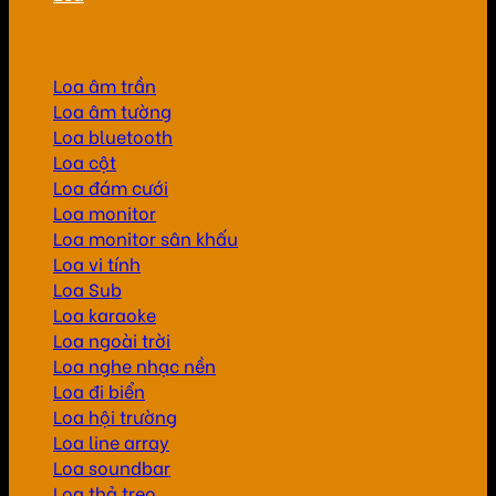
Loa âm trần
Loa âm tường
Loa bluetooth
Loa cột
Loa đám cưới
Loa monitor
Loa monitor sân khấu
Loa vi tính
Loa Sub
Loa karaoke
Loa ngoài trời
Loa nghe nhạc nền
Loa đi biển
Loa hội trường
Loa line array
Loa soundbar
Loa thả treo