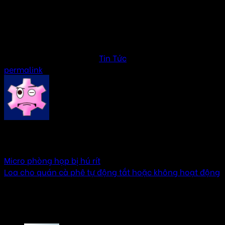
Sửa loa cho quán cafe
Bảo trì loa âm thanh quán cafe tai Hà Nội
Sửa loa quán cafe tại Hà Nội
Loa sân vườn cho âm thanh quán cà phê
This entry was posted in
Tin Tức
. Bookmark the
permalink
.
AMTHANHHAY
Micro phòng họp bị hú rít
Loa cho quán cà phê tự động tắt hoặc không hoạt động
One thought on “
Loa cho quán cà phê bị rung
hoặc kêu lạ
”