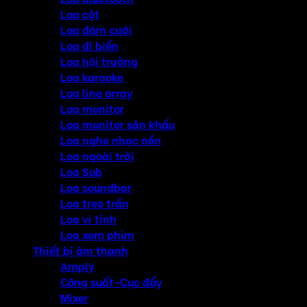
Loa cột
Loa đám cưới
Loa đi biển
Loa hội trường
Loa karaoke
Loa line array
Loa monitor
Loa monitor sân khấu
Loa nghe nhạc nền
Loa ngoài trời
Loa Sub
Loa soundbar
Loa treo trần
Loa vi tính
Loa xem phim
Thiết bị âm thanh
Amply
Công suất-Cục đẩy
Mixer