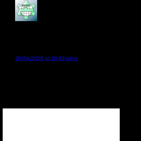
tailor chương
says:
Loa cho quán cà phê bị rung hoặc kêu lạ cảm ơn
đã tư vấn nhiệt tình! shop uy tín!
20/06/2025 at 10:03 sáng
Để lại một bình luận
Email của bạn sẽ không được hiển thị công khai.
Các
trường bắt buộc được đánh dấu
*
Bình luận
*