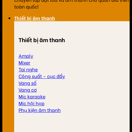
toàn quốc!
Thiết bị âm thanh
Thiết bị âm thanh
Amply
Mixer
Tai nghe
Công suất - cục đẩy
Vang số
Vang cơ
Mic karaoke
Mic hội họp
Phụ kiện âm thanh