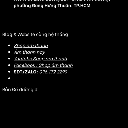
phường Đông Hưng Thuận, TP.HCM
(Đ/C cũ: Số 20J3 đường DD7-1, KDC An Sương, Tân
Hưng Thuận, Quận 12, TP HCM)
Blog & Website cùng hệ thống
Shop âm thanh
Âm thanh hay
Youtube Shop âm thanh
Facebook : Shop âm thanh
SĐT/ZALO:
096.172.2299
Bản Đồ đường đi