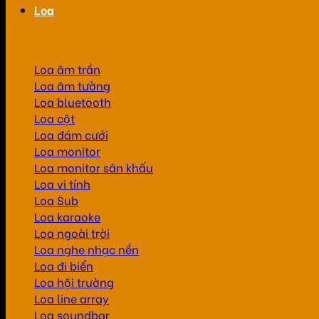
Loa
Loa âm trần
Loa âm tường
Loa bluetooth
Loa cột
Loa đám cưới
Loa monitor
Loa monitor sân khấu
Loa vi tính
Loa Sub
Loa karaoke
Loa ngoài trời
Loa nghe nhạc nền
Loa đi biển
Loa hội trường
Loa line array
Loa soundbar