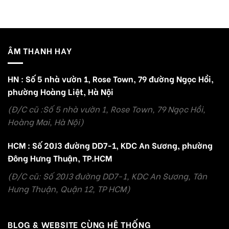
ÂM THANH HAY
HN : Số 5 nhà vườn 1, Rose Town, 79 đường Ngọc Hồi,
phường Hoàng Liệt, Hà Nội
(Đ/C cũ :Số 5 nhà vườn 1, Rose Town, 79 Ngọc Hồi,
Hoàng Mai, Hà Nội)
HCM : Số 20J3 đường DD7-1, KDC An Sương, phường
Đông Hưng Thuận, TP.HCM
(Đ/C cũ: Số 20J3 đường DD7-1, KDC An Sương, Tân
Hưng Thuận, Quận 12, TP HCM)
BLOG & WEBSITE CÙNG HỆ THỐNG