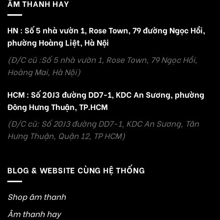
ÂM THANH HAY
HN : Số 5 nhà vườn 1, Rose Town, 79 đường Ngọc Hồi,
phường Hoàng Liệt, Hà Nội
(Đ/C cũ :Số 5 nhà vườn 1, Rose Town, 79 Ngọc Hồi,
Hoàng Mai, Hà Nội)
HCM : Số 20J3 đường DD7-1, KDC An Sương, phường
Đông Hưng Thuận, TP.HCM
(Đ/C cũ: Số 20J3 đường DD7-1, KDC An Sương, Tân
Hưng Thuận, Quận 12, TP HCM)
BLOG & WEBSITE CÙNG HỆ THỐNG
Shop âm thanh
Âm thanh hay