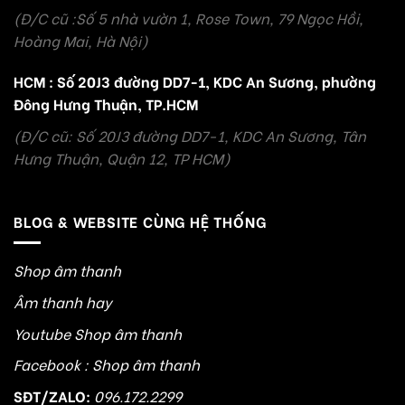
(Đ/C cũ :Số 5 nhà vườn 1, Rose Town, 79 Ngọc Hồi,
Hoàng Mai, Hà Nội)
HCM : Số 20J3 đường DD7-1, KDC An Sương, phường
Đông Hưng Thuận, TP.HCM
(Đ/C cũ: Số 20J3 đường DD7-1, KDC An Sương, Tân
Hưng Thuận, Quận 12, TP HCM)
BLOG & WEBSITE CÙNG HỆ THỐNG
Shop âm thanh
Âm thanh hay
Youtube Shop âm thanh
Facebook : Shop âm thanh
SĐT/ZALO:
096.172.2299