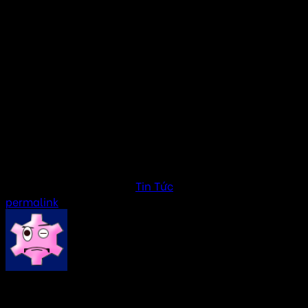
phạm vi kết nối. Tùy thuộc vào nhu cầu và đặc điểm của
quán, bạn có thể quyết định lựa chọn loa Bluetooth hoặc
đầu tư vào hệ thống âm thanh chuyên nghiệp để mang lại
trải nghiệm tốt nhất cho khách hàng.
Xem thêm bài viết về quán cafe
Những dàn âm thanh nên dùng cho quán cà phê
Thiết kế âm thanh cho quán cà phê
Lắp đặt dàn âm thanh quán cà phê tại Hà Nội
Loa âm trần bluetooth cho quán cafe
This entry was posted in
Tin Tức
. Bookmark the
permalink
.
AMTHANHHAY