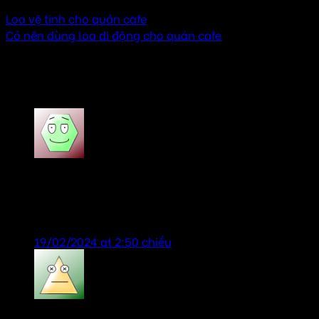
Loa vệ tinh cho quán cafe
Có nên dùng loa di động cho quán cafe
4 thoughts on “
Có nên dùng loa bluetooth cho
quán cafe
”
Phạm Nhật Vượng
says:
Có nên dùng loa bluetooth cho quán cafe shop tư
vấn nhiệt tình, sản phẩm giá tốt
19/02/2024 at 2:50 chiều
bill gates
says: