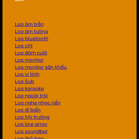
Loa âm trần
Loa âm tường
Loa bluetooth
Loa cột
Loa đám cưới
Loa monitor
Loa monitor sân khấu
Loa vi tính
Loa Sub
Loa karaoke
Loa ngoài trời
Loa nghe nhạc nền
Loa đi biển
Loa hội trường
Loa line array
Loa soundbar
Loa thả treo