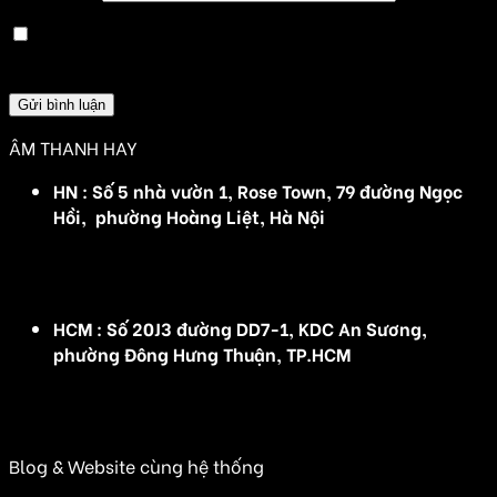
Lưu tên của tôi, email, và trang web trong trình
duyệt này cho lần bình luận kế tiếp của tôi.
ÂM THANH HAY
HN : Số 5 nhà vườn 1, Rose Town, 79 đường Ngọc
Hồi, phường Hoàng Liệt, Hà Nội
(Đ/C cũ :Số 5 nhà vườn 1, Rose Town, 79 Ngọc Hồi,
Hoàng Mai, Hà Nội)
HCM : Số 20J3 đường DD7-1, KDC An Sương,
phường Đông Hưng Thuận, TP.HCM
(Đ/C cũ: Số 20J3 đường DD7-1, KDC An Sương, Tân
Hưng Thuận, Quận 12, TP HCM)
Blog & Website cùng hệ thống