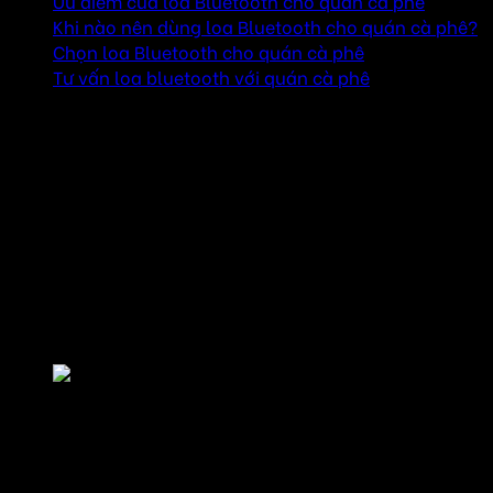
Ưu điểm của loa Bluetooth cho quán cà phê
Khi nào nên dùng loa Bluetooth cho quán cà phê?
Chọn loa Bluetooth cho quán cà phê
Tư vấn loa bluetooth với quán cà phê
Ưu điểm của loa Bluetooth cho quán cà phê
Loa Bluetooth không cần dây kết nối phức tạp, giúp việc
lắp đặt trở nên dễ dàng hơn. Bạn có thể đặt loa ở nhiều vị
trí khác nhau trong quán mà không lo vướng víu hay phải
đi dây điện. Ngoài ra, khả năng kết nối không dây còn cho
phép bạn điều khiển âm thanh từ xa qua điện thoại hoặc
máy tính bảng, giúp dễ dàng thay đổi nhạc theo ý muốn
mà không cần phải đứng dậy.
Ưu điểm của loa Bluetooth cho quán cà phê
Loa Bluetooth thường có kích thước nhỏ gọn, tiết kiệm
không gian. Với những quán cà phê có diện tích nhỏ hoặc