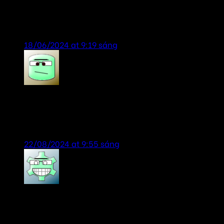
sản phẩm chính hãng, giá rẻ, dịch vụ chu đáo,
nhiệt tình.
18/06/2024 at 9:19 sáng
Tien Anh
says:
dịch vụ tốt-sản phẩm chính hãng, lần sau lại tiếp
tục ủng hộ shop
22/08/2024 at 9:55 sáng
tailor chương
says:
Có nên dùng loa bluetooth cho quán cafe, cảm ơn
đã tư vấn nhiệt tình! shop uy tín!