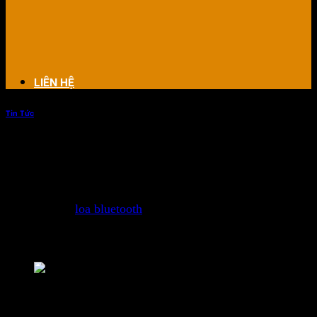
LIÊN HỆ
Tin Tức
Có nên dùng loa bluetooth cho quán
cafe
Có nên dùng
loa bluetooth
cho quán cafe nó là một lựa
chọn tốt, bởi vì chúng cung cấp sự linh hoạt và thuận tiện
trong việc phát nhạc từ các thiết bị di động.