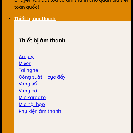
toàn quốc!
Thiết bị âm thanh
Thiết bị âm thanh
Amply
Mixer
Tai nghe
Công suất - cục đẩy
Vang số
Vang cơ
Mic karaoke
Mic hội họp
Phụ kiện âm thanh