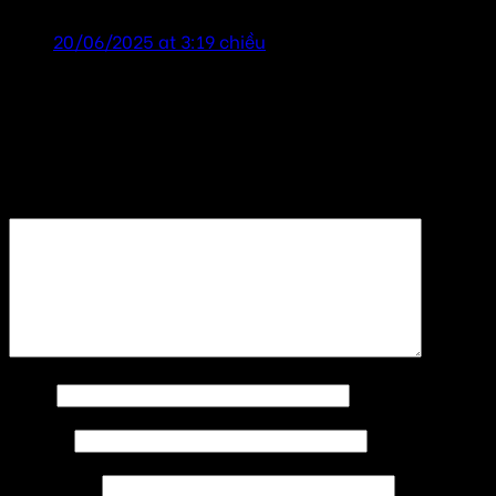
20/06/2025 at 3:19 chiều
Để lại một bình luận
Email của bạn sẽ không được hiển thị công khai.
Các
trường bắt buộc được đánh dấu
*
Bình luận
*
Tên
*
Email
*
Trang web