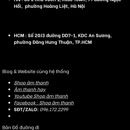
Hồi, phường Hoàng Liệt, Hà Nội
(Đ/C cũ :Số 5 nhà vườn 1, Rose Town, 79 Ngọc Hồi,
Hoàng Mai, Hà Nội)
HCM : Số 20J3 đường DD7-1, KDC An Sương,
phường Đông Hưng Thuận, TP.HCM
(Đ/C cũ: Số 20J3 đường DD7-1, KDC An Sương, Tân
Hưng Thuận, Quận 12, TP HCM)
Blog & Website cùng hệ thống
Shop âm thanh
Âm thanh hay
Youtube Shop âm thanh
Facebook : Shop âm thanh
SĐT/ZALO:
096.172.2299
Bản Đồ đường đi