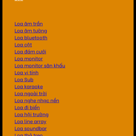
Loa âm trần
Loa âm tường
Loa bluetooth
Loa cột
Loa đám cưới
Loa monitor
Loa monitor sân khấu
Loa vi tính
Loa Sub
Loa karaoke
Loa ngoài trời
Loa nghe nhạc nền
Loa đi biển
Loa hội trường
Loa line array
Loa soundbar
Loa thả treo