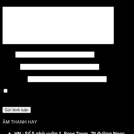
Bình luận
*
Tên
*
Email
*
Trang web
Lưu tên của tôi, email, và trang web trong trình
duyệt này cho lần bình luận kế tiếp của tôi.
ÂM THANH HAY
HN : Số 5 nhà vườn 1, Rose Town, 79 đường Ngọc