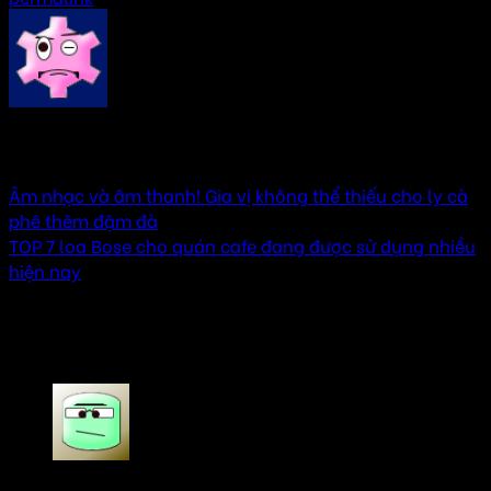
AMTHANHHAY
Âm nhạc và âm thanh! Gia vị không thể thiếu cho ly cà
phê thêm đậm đà
TOP 7 loa Bose cho quán cafe đang được sử dụng nhiều
hiện nay
2 thoughts on “
Chia sẻ kinh nghiệm lựa chọn và
sử dụng hệ thống âm thanh phòng họp
”
Tien Anh
says: