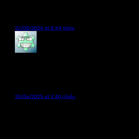
dịch vụ tốt-sản phẩm chính hãng, lần sau lại ủng
hộ shop
22/08/2024 at 8:54 sáng
tailor chương
says:
Chia sẻ kinh nghiệm lựa chọn và sử dụng hệ thống
âm thanh phòng họp, cảm ơn đã tư vấn nhiệt tình!
shop uy tín!
20/06/2025 at 2:40 chiều
Để lại một bình luận
Email của bạn sẽ không được hiển thị công khai.
Các
trường bắt buộc được đánh dấu
*