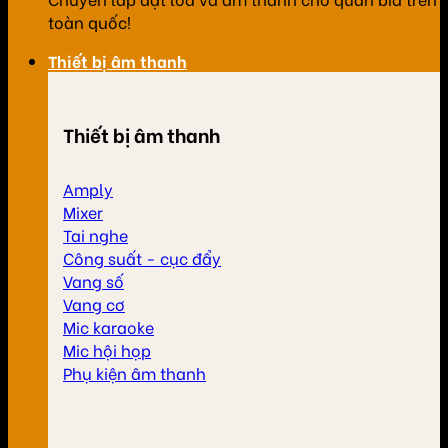
toàn quốc!
Thiết bị âm thanh
Thiết bị âm thanh
Amply
Mixer
Tai nghe
Công suất - cục đẩy
Vang số
Vang cơ
Mic karaoke
Mic hội họp
Phụ kiện âm thanh