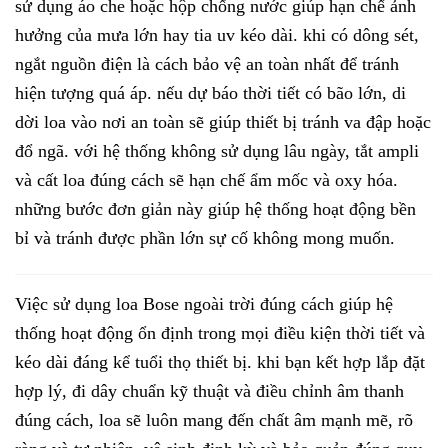
sử dụng áo che hoặc hộp chống nước giúp hạn chế ảnh
hưởng của mưa lớn hay tia uv kéo dài. khi có dông sét,
ngắt nguồn điện là cách bảo vệ an toàn nhất để tránh
hiện tượng quá áp. nếu dự báo thời tiết có bão lớn, di
dời loa vào nơi an toàn sẽ giúp thiết bị tránh va đập hoặc
đổ ngã. với hệ thống không sử dụng lâu ngày, tắt ampli
và cất loa đúng cách sẽ hạn chế ẩm mốc và oxy hóa.
những bước đơn giản này giúp hệ thống hoạt động bền
bỉ và tránh được phần lớn sự cố không mong muốn.
Việc sử dụng loa Bose ngoài trời đúng cách giúp hệ
thống hoạt động ổn định trong mọi điều kiện thời tiết và
kéo dài đáng kể tuổi thọ thiết bị. khi bạn kết hợp lắp đặt
hợp lý, đi dây chuẩn kỹ thuật và điều chỉnh âm thanh
đúng cách, loa sẽ luôn mang đến chất âm mạnh mẽ, rõ