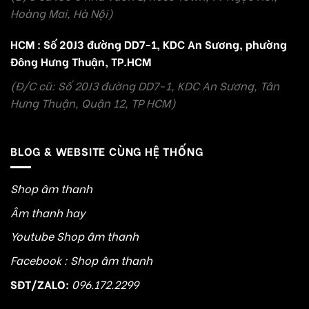
Hoàng Mai, Hà Nội)
HCM : Số 20J3 đường DD7-1, KDC An Sương, phường
Đông Hưng Thuận, TP.HCM
(Đ/C cũ: Số 20J3 đường DD7-1, KDC An Sương, Tân
Hưng Thuận, Quận 12, TP HCM)
BLOG & WEBSITE CÙNG HỆ THỐNG
Shop âm thanh
Âm thanh hay
Youtube Shop âm thanh
Facebook : Shop âm thanh
SĐT/ZALO:
096.172.2299