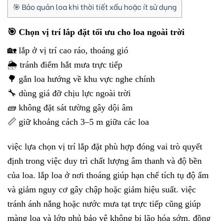
🎯 Bảo quản loa khi thời tiết xấu hoặc ít sử dụng
🎯 Chọn vị trí lắp đặt tối ưu cho loa ngoài trời
🏡 lắp ở vị trí cao ráo, thoáng gió
🌦️ tránh điểm hắt mưa trực tiếp
🌳 gắn loa hướng về khu vực nghe chính
🔧 dùng giá đỡ chịu lực ngoài trời
🧱 không đặt sát tường gây dội âm
📏 giữ khoảng cách 3–5 m giữa các loa
việc lựa chọn vị trí lắp đặt phù hợp đóng vai trò quyết
định trong việc duy trì chất lượng âm thanh và độ bền
của loa. lắp loa ở nơi thoáng giúp hạn chế tích tụ độ ẩm
và giảm nguy cơ gây chập hoặc giảm hiệu suất. việc
tránh ánh nắng hoặc nước mưa tạt trực tiếp cũng giúp
màng loa và lớp phủ bảo vệ không bị lão hóa sớm. đồng