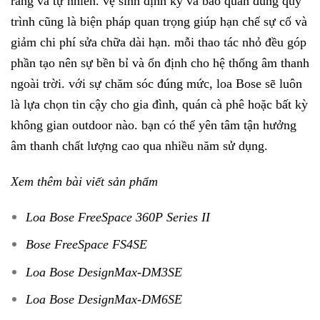
ràng và tự nhiên. vệ sinh định kỳ và bảo quản đúng quy
trình cũng là biện pháp quan trọng giúp hạn chế sự cố và
giảm chi phí sửa chữa dài hạn. mỗi thao tác nhỏ đều góp
phần tạo nên sự bền bỉ và ổn định cho hệ thống âm thanh
ngoài trời. với sự chăm sóc đúng mức, loa Bose sẽ luôn
là lựa chọn tin cậy cho gia đình, quán cà phê hoặc bất kỳ
không gian outdoor nào. bạn có thể yên tâm tận hưởng
âm thanh chất lượng cao qua nhiều năm sử dụng.
Xem thêm bài viết sản phẩm
Loa Bose FreeSpace 360P Series II
Bose FreeSpace FS4SE
Loa Bose DesignMax-DM3SE
Loa Bose DesignMax-DM6SE