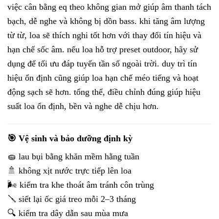
việc cân bằng eq theo không gian mở giúp âm thanh tách
bạch, dễ nghe và không bị dồn bass. khi tăng âm lượng
từ từ, loa sẽ thích nghi tốt hơn với thay đổi tín hiệu và
hạn chế sốc âm. nếu loa hỗ trợ preset outdoor, hãy sử
dụng để tối ưu đáp tuyến tần số ngoài trời. duy trì tín
hiệu ổn định cũng giúp loa hạn chế méo tiếng và hoạt
động sạch sẽ hơn. tổng thể, điều chỉnh đúng giúp hiệu
suất loa ổn định, bền và nghe dễ chịu hơn.
🎯 Vệ sinh và bảo dưỡng định kỳ
🧽 lau bụi bằng khăn mềm hằng tuần
🚿 không xịt nước trực tiếp lên loa
🌬️ kiểm tra khe thoát âm tránh côn trùng
🪛 siết lại ốc giá treo mỗi 2–3 tháng
🔍 kiểm tra dây dẫn sau mùa mưa