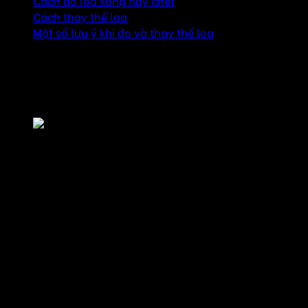
Cách đo loa sống hay chết
Cách thay thế loa
Một số lưu ý khi đo và thay thế loa
Tổng quan về loa và các vấn đề thường gặp
Các thành phần chính của loa
Tổng quan về loa và các vấn đề thường gặp
Một chiếc loa thường bao gồm các thành phần sau:
Củ loa (driver): Bộ phận tạo ra âm thanh, bao gồm
màng loa, cuộn dây, và nam châm.
Mạch phân tần: Chia tín hiệu âm thanh thành các dải
tần số để gửi đến các củ loa phù hợp.
Thùng loa: Bảo vệ các thành phần bên trong và tối
ưu hóa âm thanh.