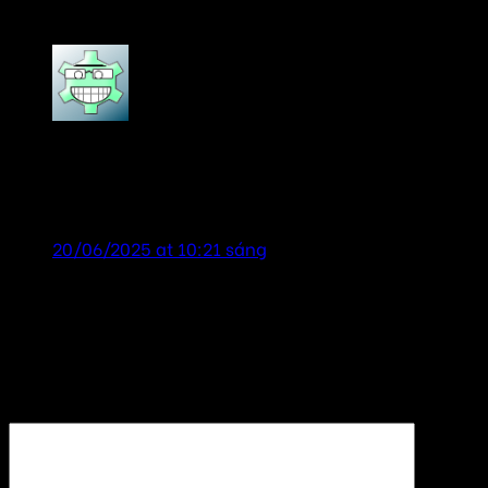
thay thế loa như thế nào?
”
tailor chương
says:
Cách đo loa sống hay chết – thay thế loa như thế
nào? cảm ơn đã tư vấn nhiệt tình! shop uy tín!
20/06/2025 at 10:21 sáng
Để lại một bình luận
Email của bạn sẽ không được hiển thị công khai.
Các
trường bắt buộc được đánh dấu
*
Bình luận
*