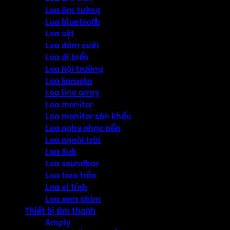
Loa âm tường
Loa bluetooth
Loa cột
Loa đám cưới
Loa đi biển
Loa hội trường
Loa karaoke
Loa line array
Loa monitor
Loa monitor sân khấu
Loa nghe nhạc nền
Loa ngoài trời
Loa Sub
Loa soundbar
Loa treo trần
Loa vi tính
Loa xem phim
Thiết bị âm thanh
Amply