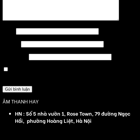
Tên
*
Email
*
Trang web
Lưu tên của tôi, email, và trang web trong trình
duyệt này cho lần bình luận kế tiếp của tôi.
ÂM THANH HAY
HN : Số 5 nhà vườn 1, Rose Town, 79 đường Ngọc
Hồi, phường Hoàng Liệt, Hà Nội
(Đ/C cũ :Số 5 nhà vườn 1, Rose Town, 79 Ngọc Hồi,
Hoàng Mai, Hà Nội)