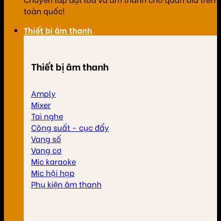
toàn quốc!
Thiết bị âm thanh
Thiết bị âm thanh
Amply
Mixer
Tai nghe
Công suất - cục đẩy
Vang số
Vang cơ
Mic karaoke
Mic hội họp
Phụ kiện âm thanh