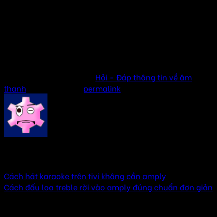
Dàn karaoke gia đình
Loa Karaoke
Hướng dẫn cách biến loa thường thành loa sub
Cách biến loa thường thành loa bluetooth đơn giản
tại nhà
This entry was posted in
Hỏi - Đáp thông tin về âm
thanh
. Bookmark the
permalink
.
AMTHANHHAY
Cách hát karaoke trên tivi không cần amply
Cách đấu loa treble rời vào amply đúng chuẩn đơn giản
One thought on “
Cách đo loa sống hay chết –