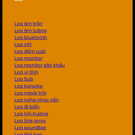
Loa âm trần
Loa âm tường
Loa bluetooth
Loa cột
Loa đám cưới
Loa monitor
Loa monitor sân khấu
Loa vi tính
Loa Sub
Loa karaoke
Loa ngoài trời
Loa nghe nhạc nền
Loa đi biển
Loa hội trường
Loa line array
Loa soundbar
Loa thả treo