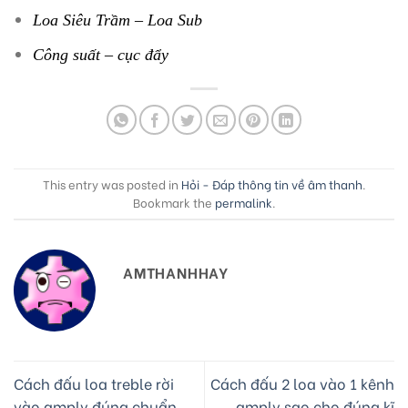
Loa Siêu Trầm – Loa Sub
Công suất – cục đẩy
This entry was posted in
Hỏi - Đáp thông tin về âm thanh
.
Bookmark the
permalink
.
AMTHANHHAY
Cách đấu loa treble rời
Cách đấu 2 loa vào 1 kênh
vào amply đúng chuẩn
amply sao cho đúng kĩ