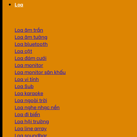
Loa
Loa âm trần
Loa âm tường
Loa bluetooth
Loa cột
Loa đám cưới
Loa monitor
Loa monitor sân khấu
Loa vi tính
Loa Sub
Loa karaoke
Loa ngoài trời
Loa nghe nhạc nền
Loa đi biển
Loa hội trường
Loa line array
Loa soundbar