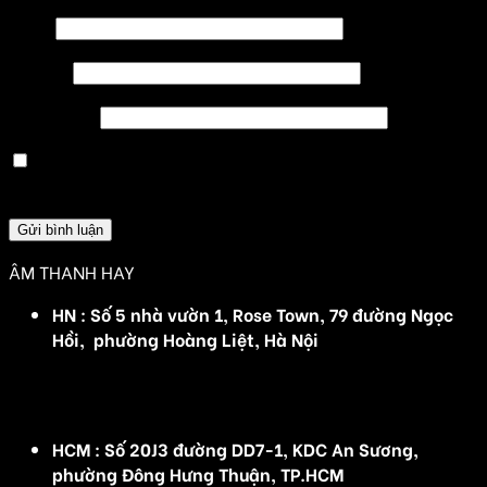
Tên
*
Email
*
Trang web
Lưu tên của tôi, email, và trang web trong trình
duyệt này cho lần bình luận kế tiếp của tôi.
ÂM THANH HAY
HN : Số 5 nhà vườn 1, Rose Town, 79 đường Ngọc
Hồi, phường Hoàng Liệt, Hà Nội
(Đ/C cũ :Số 5 nhà vườn 1, Rose Town, 79 Ngọc Hồi,
Hoàng Mai, Hà Nội)
HCM : Số 20J3 đường DD7-1, KDC An Sương,
phường Đông Hưng Thuận, TP.HCM