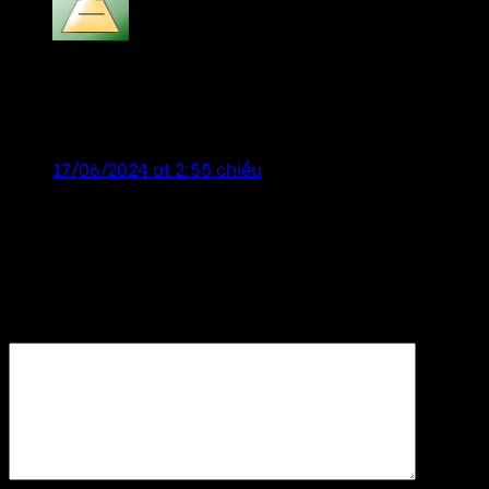
bill gates
says:
sản phẩm chính hãng, chất lượng tốt, dịch vụ chu
đáo nhiệt tình!
17/06/2024 at 2:55 chiều
Để lại một bình luận
Email của bạn sẽ không được hiển thị công khai.
Các
trường bắt buộc được đánh dấu
*
Bình luận
*