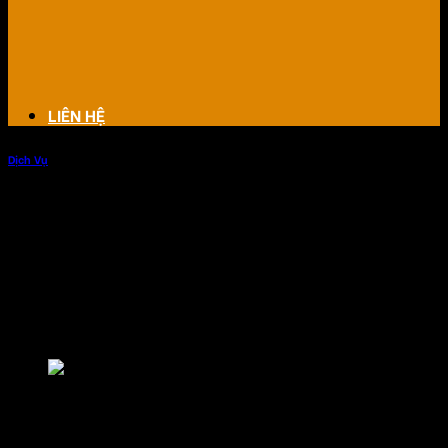
LIÊN HỆ
Dịch Vụ
Âm thanh phòng hát gia đình
Một phòng hát gia đình không chỉ bao gồm các thiết bị âm
thanh, mà còn phải phù hợp với không gian nội thất, phù
hợp với mọi thể loại nhạc của các thành viên trong gia
đình.
Âm thanh phòng hát gia đình
Chúng tôi với nhiều năm kinh nghiệm trong lĩnh vực