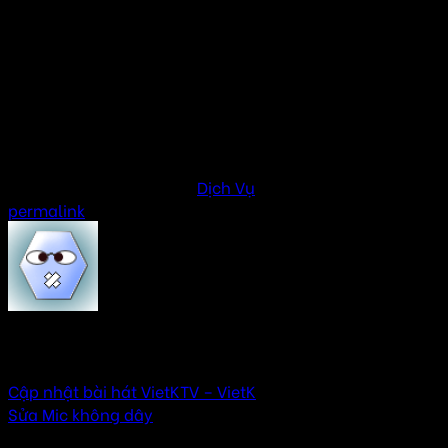
gắn kết các thành viên trong gia đình. Với Âm Thanh Hay,
bạn sẽ được cung cấp các thiết bị âm thanh chất lượng,
dịch vụ lắp đặt chuyên nghiệp và bảo hành dài hạn, giúp
bạn tận hưởng những giờ phút hát karaoke tuyệt vời ngay
tại nhà. Hãy liên hệ ngay với chúng tôi để được tư vấn và
lắp đặt hệ thống âm thanh karaoke phòng hát gia đình phù
hợp nhất!
This entry was posted in
Dịch Vụ
. Bookmark the
permalink
.
VyVy
Cập nhật bài hát VietKTV – VietK
Sửa Mic không dây