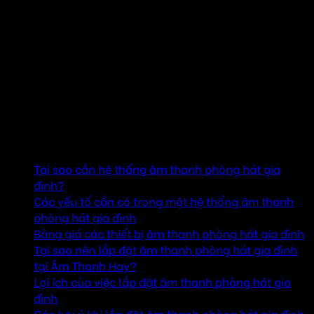
Để có sự lựa chọn ứng ý nhất hãy liên hệ với chúng tôi để
được tư vấn các giải pháp tối ưu cho phòng hát gia đình.
âm thanh hay
Hotline : 094.656.2299
Website : www.amthanhhay.com.vn
Mục lục
Tại sao cần hệ thống âm thanh phòng hát gia
đình?
Các yếu tố cần có trong một hệ thống âm thanh
phòng hát gia đình
Bảng giá các thiết bị âm thanh phòng hát gia đình
Tại sao nên lắp đặt âm thanh phòng hát gia đình
tại Âm Thanh Hay?
Lợi ích của việc lắp đặt âm thanh phòng hát gia
đình
Các lưu ý khi lắp đặt âm thanh phòng hát gia đình