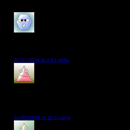
3 thoughts on “
Âm thanh phòng hát gia đình
”
VyVy
says:
Sản phẩm chính hãng, giá tốt, tư vấn nhiệt tình.
31/01/2024 at 2:42 chiều
Vungocbaoanh
says:
sản phẩm tốt, giao hàng thi công nhanh, hỗ trợ
nhiệt tình!
16/05/2024 at 10:11 sáng