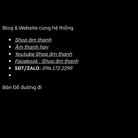
(Đ/C cũ: Số 20J3 đường DD7-1, KDC An Sương, Tân
Hưng Thuận, Quận 12, TP HCM)
Blog & Website cùng hệ thống
Shop âm thanh
Âm thanh hay
Youtube Shop âm thanh
Facebook : Shop âm thanh
SĐT/ZALO:
096.172.2299
Bản Đồ đường đi