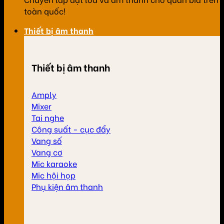
toàn quốc!
Thiết bị âm thanh
Thiết bị âm thanh
Amply
Mixer
Tai nghe
Công suất - cục đẩy
Vang số
Vang cơ
Mic karaoke
Mic hội họp
Phụ kiện âm thanh