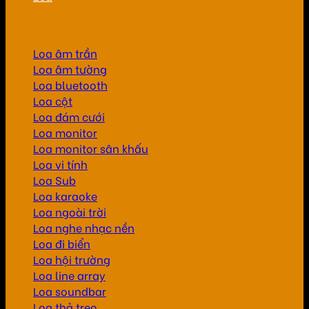
Loa âm trần
Loa âm tường
Loa bluetooth
Loa cột
Loa đám cưới
Loa monitor
Loa monitor sân khấu
Loa vi tính
Loa Sub
Loa karaoke
Loa ngoài trời
Loa nghe nhạc nền
Loa đi biển
Loa hội trường
Loa line array
Loa soundbar
Loa thả treo